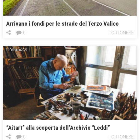
Arrivano i fondi per le strade del Terzo Valico
0
TORTONESE
11 Febbraio 2021
“Aitart” alla scoperta dell’Archivio “Leddi”
0
TORTONESE