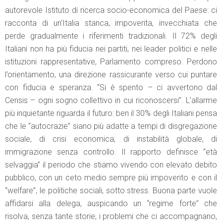
autorevole Istituto di ricerca socio-economica del Paese: ci
racconta di un’Italia stanca, impoverita, invecchiata che
perde gradualmente i riferimenti tradizionali. Il 72% degli
Italiani non ha più fiducia nei partiti, nei leader politici e nelle
istituzioni rappresentative, Parlamento compreso. Perdono
l’orientamento, una direzione rassicurante verso cui puntare
con fiducia e speranza. “Si è spento – ci avvertono dal
Censis – ogni sogno collettivo in cui riconoscersi”. L’allarme
più inquietante riguarda il futuro: ben il 30% degli Italiani pensa
che le “autocrazie” siano più adatte a tempi di disgregazione
sociale, di crisi economica, di instabilità globale, di
immigrazione senza controllo. Il rapporto definisce “età
selvaggia” il periodo che stiamo vivendo con elevato debito
pubblico, con un ceto medio sempre più impoverito e con il
“welfare”, le politiche sociali, sotto stress. Buona parte vuole
affidarsi alla delega, auspicando un “regime forte” che
risolva, senza tante storie, i problemi che ci accompagnano,