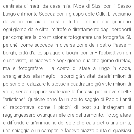
centinaia di metri da casa mia: l’Alpe di Siusi con il Sasso
Lungo e il monte Seceda con il gruppo delle Odle. Li vediamo
da vicino: migliaia di turisti di tutto il mondo che giungono
ogni giorno dalle città limitrofe o direttamente dagli aeroporti
per compiere la loro missione: fotografare una fotografia. Sì,
perché, come succede in diverse zone del nostro Paese –
borghi, città d’arte, spiagge e luoghi iconici – l’obbiettivo non
è una visita, un piacevole sog- giorno, qualche giorno di relax,
ma è fotografare – a costo di stare a lungo in coda,
arrangiandosi alla meglio – scorci già visitati da altri milioni di
persone e realizzare le stesse inquadrature già viste milioni di
volte, senza neppure scatenare la fantasia per nuove scelte
“artistiche”. Qualche anno fa un acuto saggio di Paolo Landi
ci raccontava come i picchi di post su Instagram si
raggiungessero ovunque nelle ore del tramonto. Fotografare
e diffondere un’immagine del sole che cala dietro una cima,
una spiaggia o un campanile faceva piazza pulita di qualsiasi