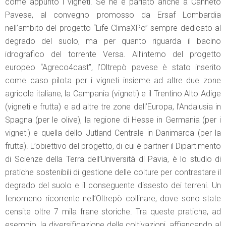
come appunto i vigneti. Se ne è parlato anche a Canneto
Pavese, al convegno promosso da Ersaf Lombardia
nell’ambito del progetto “Life ClimaXPo” sempre dedicato al
degrado del suolo, ma per quanto riguarda il bacino
idrografico del torrente Versa. All’interno del progetto
europeo “Agreco4cast”, l’Oltrepò pavese è stato inserito
come caso pilota per i vigneti insieme ad altre due zone
agricole italiane, la Campania (vigneti) e il Trentino Alto Adige
(vigneti e frutta) e ad altre tre zone dell’Europa, l’Andalusia in
Spagna (per le olive), la regione di Hesse in Germania (per i
vigneti) e quella dello Jutland Centrale in Danimarca (per la
frutta). L’obiettivo del progetto, di cui è partner il Dipartimento
di Scienze della Terra dell’Università di Pavia, è lo studio di
pratiche sostenibili di gestione delle colture per contrastare il
degrado del suolo e il conseguente dissesto dei terreni. Un
fenomeno ricorrente nell’Oltrepò collinare, dove sono state
censite oltre 7 mila frane storiche. Tra queste pratiche, ad
esempio, la diversificazione delle coltivazioni, affiancando al