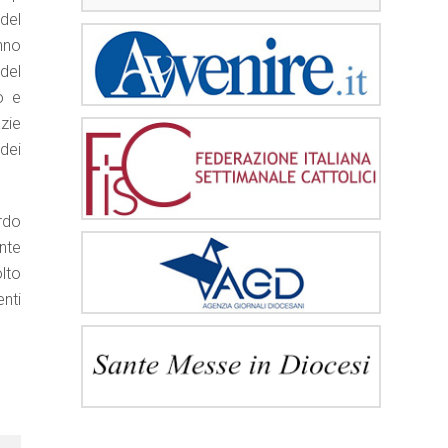
 del
nno
 del
o e
zie
 dei
rdo
ante
olto
nti