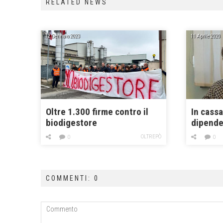
RELATED NEWS
12 Gennaio 2023
11 Aprile 2020
Oltre 1.300 firme contro il
In cass
biodigestore
dipende
OLTREPÒ
0
0
COMMENTI: 0