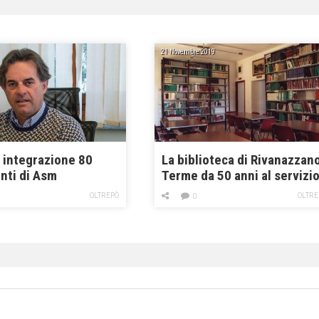
21 Novembre 2019
a integrazione 80
La biblioteca di Rivanazzan
nti di Asm
Terme da 50 anni al servizi
della cultura
OLTREPÒ
OLTRE
0