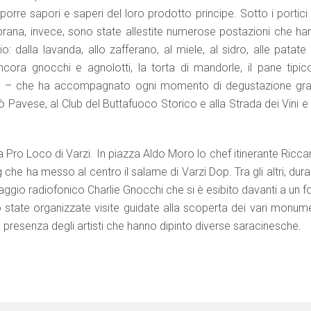
orre sapori e saperi del loro prodotto principe. Sotto i portici
rana, invece, sono state allestite numerose postazioni che ha
: dalla lavanda, allo zafferano, al miele, al sidro, alle patate
 ancora gnocchi e agnolotti, la torta di mandorle, il pane tipic
ocg – che ha accompagnato ogni momento di degustazione gra
 Pavese, al Club del Buttafuoco Storico e alla Strada dei Vini e
 Pro Loco di Varzi. In piazza Aldo Moro lo chef itinerante Ricca
he ha messo al centro il salame di Varzi Dop. Tra gli altri, dur
ggio radiofonico Charlie Gnocchi che si è esibito davanti a un f
 state organizzate visite guidate alla scoperta dei vari monume
 presenza degli artisti che hanno dipinto diverse saracinesche.