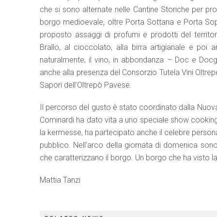
che si sono alternate nelle Cantine Storiche per prop
borgo medioevale, oltre Porta Sottana e Porta Sop
proposto assaggi di profumi e prodotti del territorio
Brallo, al cioccolato, alla birra artigianale e poi
naturalmente, il vino, in abbondanza – Doc e D
anche alla presenza del Consorzio Tutela Vini Oltrepò
Sapori dell’Oltrepò Pavese.
Il percorso del gusto è stato coordinato dalla Nuova
Cominardi ha dato vita a uno speciale show cooking c
la kermesse, ha partecipato anche il celebre persona
pubblico. Nell’arco della giornata di domenica sono
che caratterizzano il borgo. Un borgo che ha visto la
Mattia Tanzi