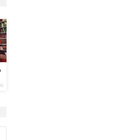
o
o
PÒ