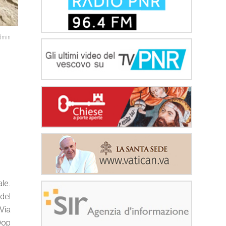
admin
le.
 del
 Via
 Dop