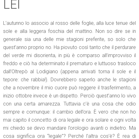
LEI
L’autunno lo associo al rosso delle foglie, alla luce tenue del
sole e alla leggera foschia del mattino. Non so dire se in
generale sia una delle mie stagioni preferite, so solo che
quest’anno proprio no. Ha piovuto così tanto che il perdurare
del verde mi disorienta, in più è comparso all’improvviso il
freddo e ciò ha determinato il prematuro e luttuoso trasloco
dall’Oltrepò al Lodigiano (appena arrivati torna il sole e il
tepore: che rabbia!). Dovrebbero saperlo anche le stagioni
che a novembre il mio cuore può reggere il trasferimento, a
inizio ottobre invece è un dispetto. Perciò quest’anno lo vivo
con una certa amarezza. Tuttavia c’è una cosa che odio
sempre e comunque: il cambio dell’ora. È vero che non ho
mai capito il concetto di ora legale e ora solare e ogni volta
mi chiedo se devo mandare l’orologio avanti o indietro. Ma
cosa significa ora “legale”? Perché l’altra cos’è? È rea di