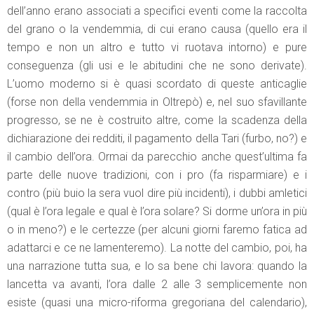
dell’anno erano associati a specifici eventi come la raccolta
del grano o la vendemmia, di cui erano causa (quello era il
tempo e non un altro e tutto vi ruotava intorno) e pure
conseguenza (gli usi e le abitudini che ne sono derivate).
L’uomo moderno si è quasi scordato di queste anticaglie
(forse non della vendemmia in Oltrepò) e, nel suo sfavillante
progresso, se ne è costruito altre, come la scadenza della
dichiarazione dei redditi, il pagamento della Tari (furbo, no?) e
il cambio dell’ora. Ormai da parecchio anche quest’ultima fa
parte delle nuove tradizioni, con i pro (fa risparmiare) e i
contro (più buio la sera vuol dire più incidenti), i dubbi amletici
(qual è l’ora legale e qual è l’ora solare? Si dorme un’ora in più
o in meno?) e le certezze (per alcuni giorni faremo fatica ad
adattarci e ce ne lamenteremo). La notte del cambio, poi, ha
una narrazione tutta sua, e lo sa bene chi lavora: quando la
lancetta va avanti, l’ora dalle 2 alle 3 semplicemente non
esiste (quasi una micro-riforma gregoriana del calendario),