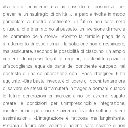
«La storia ci interpella a un sussulto di coscienza per
prevenire un naufragio di civiltà », le parole rivolte in modo
particolare al nostro continente: «Il futuro non sarà nella
chiusura, che è un ritorno al passato, un’inversione di marcia
nel cammino della storia». «Contro la terribile piaga dello
sfruttamento di esseri umani, la soluzione non è respingere,
ma assicurare, secondo le possibilità di ciascuno, un ampio
numero di ingressi legali e regolari, sostenibili grazie a
un’accoglienza equa da parte del continente europeo, nel
contesto di una collaborazione con i Paesi d’origine». E ha
aggiunto: «Dire basta, invece, è chiudere gli occhi; tentare ora
di salvare sé stessi si tramuterà in tragedia domani, quando
le future generazioni ci ringrazieranno se avremo saputo
creare le condizioni per un’imprescindibile integrazione,
mentre ci incolperanno se avremo favorito soltanto sterili
assimilazioni». «L’integrazione è faticosa, ma lungimirante.
Prepara il futuro che, volenti o nolenti, sarà insieme o non