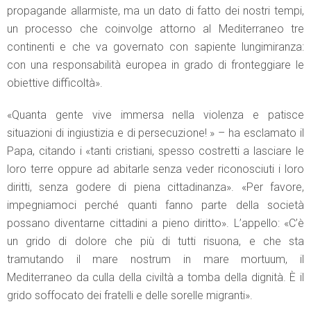
propagande allarmiste, ma un dato di fatto dei nostri tempi,
un processo che coinvolge attorno al Mediterraneo tre
continenti e che va governato con sapiente lungimiranza:
con una responsabilità europea in grado di fronteggiare le
obiettive difficoltà».
«Quanta gente vive immersa nella violenza e patisce
situazioni di ingiustizia e di persecuzione! » – ha esclamato il
Papa, citando i «tanti cristiani, spesso costretti a lasciare le
loro terre oppure ad abitarle senza veder riconosciuti i loro
diritti, senza godere di piena cittadinanza». «Per favore,
impegniamoci perché quanti fanno parte della società
possano diventarne cittadini a pieno diritto». L’appello: «C’è
un grido di dolore che più di tutti risuona, e che sta
tramutando il mare nostrum in mare mortuum, il
Mediterraneo da culla della civiltà a tomba della dignità. È il
grido soffocato dei fratelli e delle sorelle migranti».