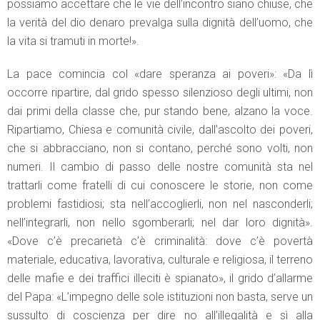
possiamo accettare che le vie dell’incontro siano chiuse, che
la verità del dio denaro prevalga sulla dignità dell’uomo, che
la vita si tramuti in morte!».
La pace comincia col «dare speranza ai poveri»: «Da lì
occorre ripartire, dal grido spesso silenzioso degli ultimi, non
dai primi della classe che, pur stando bene, alzano la voce.
Ripartiamo, Chiesa e comunità civile, dall’ascolto dei poveri,
che si abbracciano, non si contano, perché sono volti, non
numeri. Il cambio di passo delle nostre comunità sta nel
trattarli come fratelli di cui conoscere le storie, non come
problemi fastidiosi; sta nell’accoglierli, non nel nasconderli;
nell’integrarli, non nello sgomberarli; nel dar loro dignità».
«Dove c’è precarietà c’è criminalità: dove c’è povertà
materiale, educativa, lavorativa, culturale e religiosa, il terreno
delle mafie e dei traffici illeciti è spianato», il grido d’allarme
del Papa: «L’impegno delle sole istituzioni non basta, serve un
sussulto di coscienza per dire no all’illegalità e sì alla