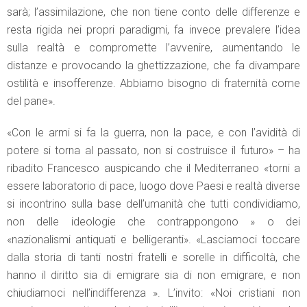
sarà; l’assimilazione, che non tiene conto delle differenze e
resta rigida nei propri paradigmi, fa invece prevalere l’idea
sulla realtà e compromette l’avvenire, aumentando le
distanze e provocando la ghettizzazione, che fa divampare
ostilità e insofferenze. Abbiamo bisogno di fraternità come
del pane».
«Con le armi si fa la guerra, non la pace, e con l’avidità di
potere si torna al passato, non si costruisce il futuro» – ha
ribadito Francesco auspicando che il Mediterraneo «torni a
essere laboratorio di pace, luogo dove Paesi e realtà diverse
si incontrino sulla base dell’umanità che tutti condividiamo,
non delle ideologie che contrappongono » o dei
«nazionalismi antiquati e belligeranti». «Lasciamoci toccare
dalla storia di tanti nostri fratelli e sorelle in difficoltà, che
hanno il diritto sia di emigrare sia di non emigrare, e non
chiudiamoci nell’indifferenza ». L’invito: «Noi cristiani non