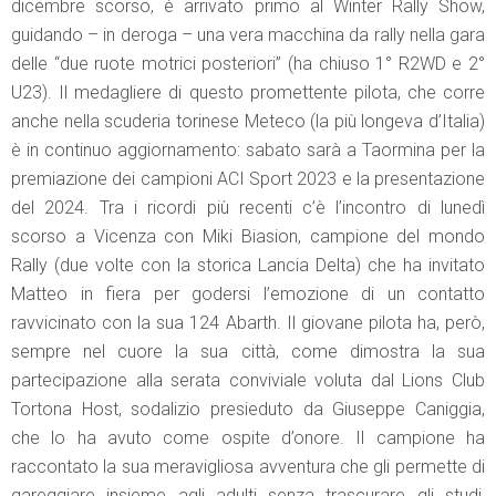
dicembre scorso, è arrivato primo al Winter Rally Show,
guidando – in deroga – una vera macchina da rally nella gara
delle “due ruote motrici posteriori” (ha chiuso 1° R2WD e 2°
U23). Il medagliere di questo promettente pilota, che corre
anche nella scuderia torinese Meteco (la più longeva d’Italia)
è in continuo aggiornamento: sabato sarà a Taormina per la
premiazione dei campioni ACI Sport 2023 e la presentazione
del 2024. Tra i ricordi più recenti c’è l’incontro di lunedì
scorso a Vicenza con Miki Biasion, campione del mondo
Rally (due volte con la storica Lancia Delta) che ha invitato
Matteo in fiera per godersi l’emozione di un contatto
ravvicinato con la sua 124 Abarth. Il giovane pilota ha, però,
sempre nel cuore la sua città, come dimostra la sua
partecipazione alla serata conviviale voluta dal Lions Club
Tortona Host, sodalizio presieduto da Giuseppe Caniggia,
che lo ha avuto come ospite d’onore. Il campione ha
raccontato la sua meravigliosa avventura che gli permette di
gareggiare insieme agli adulti senza trascurare gli studi,