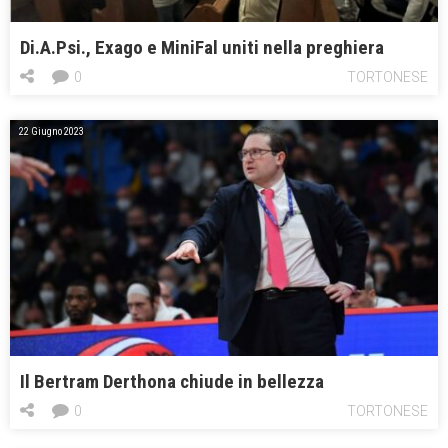
Di.A.Psi., Exago e MiniFal uniti nella preghiera
0
TORTONESE
22 Giugno 2023
Il Bertram Derthona chiude in bellezza
0
TORTONESE