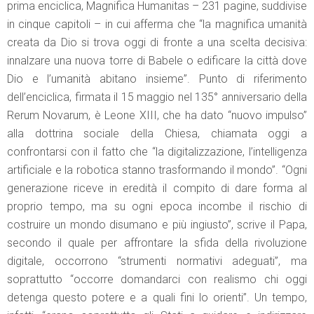
prima enciclica, Magnifica Humanitas – 231 pagine, suddivise
in cinque capitoli – in cui afferma che “la magnifica umanità
creata da Dio si trova oggi di fronte a una scelta decisiva:
innalzare una nuova torre di Babele o edificare la città dove
Dio e l’umanità abitano insieme”. Punto di riferimento
dell’enciclica, firmata il 15 maggio nel 135° anniversario della
Rerum Novarum, è Leone XIII, che ha dato “nuovo impulso”
alla dottrina sociale della Chiesa, chiamata oggi a
confrontarsi con il fatto che “la digitalizzazione, l’intelligenza
artificiale e la robotica stanno trasformando il mondo”. “Ogni
generazione riceve in eredità il compito di dare forma al
proprio tempo, ma su ogni epoca incombe il rischio di
costruire un mondo disumano e più ingiusto”, scrive il Papa,
secondo il quale per affrontare la sfida della rivoluzione
digitale, occorrono “strumenti normativi adeguati”, ma
soprattutto “occorre domandarci con realismo chi oggi
detenga questo potere e a quali fini lo orienti”. Un tempo,