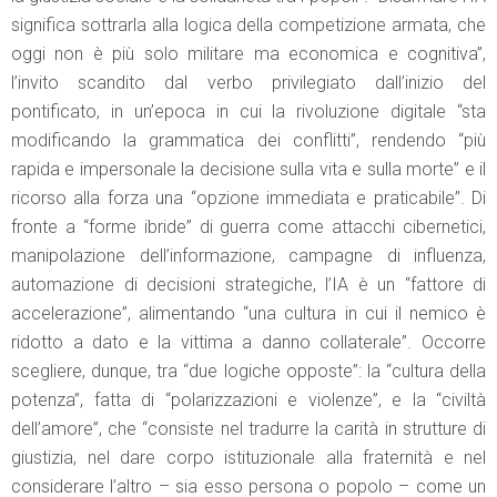
significa sottrarla alla logica della competizione armata, che
oggi non è più solo militare ma economica e cognitiva”,
l’invito scandito dal verbo privilegiato dall’inizio del
pontificato, in un’epoca in cui la rivoluzione digitale “sta
modificando la grammatica dei conflitti”, rendendo “più
rapida e impersonale la decisione sulla vita e sulla morte” e il
ricorso alla forza una “opzione immediata e praticabile”. Di
fronte a “forme ibride” di guerra come attacchi cibernetici,
manipolazione dell’informazione, campagne di influenza,
automazione di decisioni strategiche, l’IA è un “fattore di
accelerazione”, alimentando “una cultura in cui il nemico è
ridotto a dato e la vittima a danno collaterale”. Occorre
scegliere, dunque, tra “due logiche opposte”: la “cultura della
potenza”, fatta di “polarizzazioni e violenze”, e la “civiltà
dell’amore”, che “consiste nel tradurre la carità in strutture di
giustizia, nel dare corpo istituzionale alla fraternità e nel
considerare l’altro – sia esso persona o popolo – come un