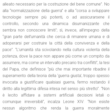
alleato necessario per la costruzione del bene comune”. No
alla “normalizzazione della guerra” e alla “corsa a sviluppare
tecnologie sempre più potenti, o ad assicurarsene il
controllo, secondo una dinamica disumanizzante che
sembra non conoscere limiti”; sì, invece, all’impegno della
“gran parte dell’umanità che cerca di rimanere umana e di
adoperarsi per costruire la città della convivenza e della
pace”. “L’umanità sta scivolando nella cultura violenta della
potenza, dove la pace non appare più come un compito da
assumere, ma come un intervallo precario tra conflitti”, la tesi
del Papa, che definisce “più che mai importante ribadire il
superamento della teoria della ‘guerra giusta’, troppo spesso
invocata a giustificare qualsiasi guerra, fermo restando il
diritto alla legittima difesa intesa nel senso più stretto”. “Non
è lecito affidare a sistemi artificiali decisioni letali o
comunque irreversibili”, incalza Leone XIV: “Non esiste
nessun algoritmo che renda la guerra moralmente