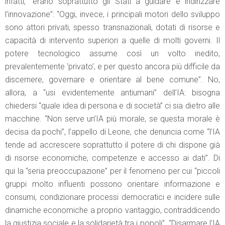
infatti, “erano soprattutto gli Stati a guidare e indirizzare
l’innovazione”: “Oggi, invece, i principali motori dello sviluppo
sono attori privati, spesso transnazionali, dotati di risorse e
capacità di intervento superiori a quelle di molti governi. Il
potere tecnologico assume così un volto inedito,
prevalentemente ‘privato’, e per questo ancora più difficile da
discernere, governare e orientare al bene comune”. No,
allora, a “usi evidentemente antiumani” dell’IA: bisogna
chiedersi “quale idea di persona e di società” ci sia dietro alle
macchine. “Non serve un’IA più morale, se questa morale è
decisa da pochi”, l’appello di Leone, che denuncia come “l’IA
tende ad accrescere soprattutto il potere di chi dispone già
di risorse economiche, competenze e accesso ai dati”. Di
qui la “seria preoccupazione” per il fenomeno per cui “piccoli
gruppi molto influenti possono orientare informazione e
consumi, condizionare processi democratici e incidere sulle
dinamiche economiche a proprio vantaggio, contraddicendo
la giustizia sociale e la solidarietà tra i popoli”. “Disarmare l’IA