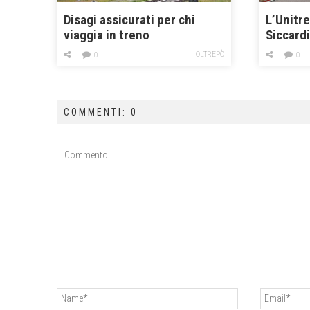
Disagi assicurati per chi
L’Unitre 
viaggia in treno
Siccardi
OLTREPÒ
0
0
COMMENTI: 0