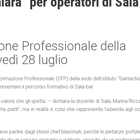
ara” per operatori di Sala
one Professionale della
vedì 28 luglio
ormazione Professionale (CFP) della sede dell’istituto “Santachi
r presentare il percorso formativo di Sala-bar.
l valore che gli spetta. – dichiara la docente di Sala, Marina Ricc
rta piatti”, ma in realtà è colui che rappresenta l’azienda agli o
e partire dagli stessi chef blasonati, perché le pietanze portat
ite da un servizio elegante e garbato, erogato da un professioni