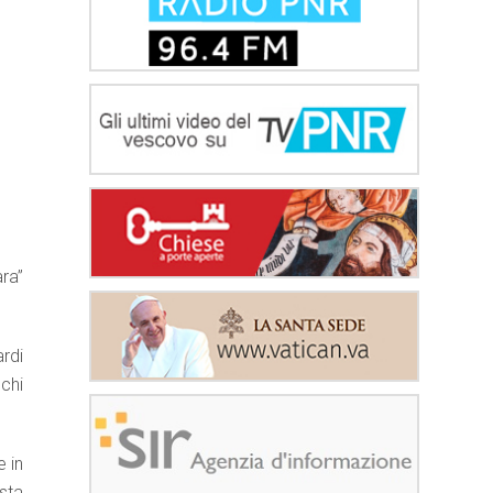
ara”
ardi
cchi
e in
sta