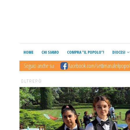
HOME
CHI SIAMO
COMPRA “IL POPOLO”!
DIOCESI
Seguici anche su
facebook.com/settimanaleilpopo
OLTREPÒ