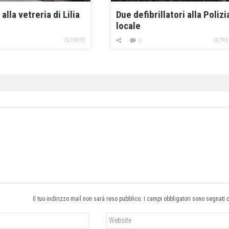
alla vetreria di Lilia
Due defibrillatori alla Polizi
locale
OLTREPÒ
OLTRE
0
Il tuo indirizzo mail non sarà reso pubblico. I campi obbligatori sono segnati 