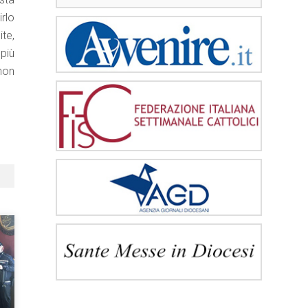
rlo
te,
più
non