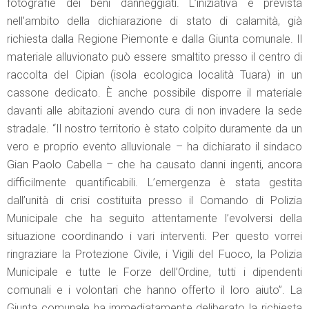
fotografie dei beni danneggiati. L’iniziativa è prevista
nell’ambito della dichiarazione di stato di calamità, già
richiesta dalla Regione Piemonte e dalla Giunta comunale. Il
materiale alluvionato può essere smaltito presso il centro di
raccolta del Cipian (isola ecologica località Tuara) in un
cassone dedicato. È anche possibile disporre il materiale
davanti alle abitazioni avendo cura di non invadere la sede
stradale. “Il nostro territorio è stato colpito duramente da un
vero e proprio evento alluvionale – ha dichiarato il sindaco
Gian Paolo Cabella – che ha causato danni ingenti, ancora
difficilmente quantificabili. L’emergenza è stata gestita
dall’unità di crisi costituita presso il Comando di Polizia
Municipale che ha seguito attentamente l’evolversi della
situazione coordinando i vari interventi. Per questo vorrei
ringraziare la Protezione Civile, i Vigili del Fuoco, la Polizia
Municipale e tutte le Forze dell’Ordine, tutti i dipendenti
comunali e i volontari che hanno offerto il loro aiuto”. La
Giunta comunale ha immediatamente deliberato la richiesta