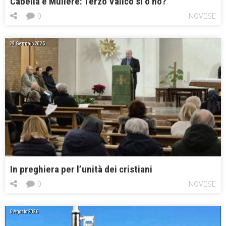
Cabella e Muliere: Terzo Valico sì o no?
0
NOVESE
29 Gennaio 2025
In preghiera per l’unità dei cristiani
0
NOVESE
6 Agosto 2026