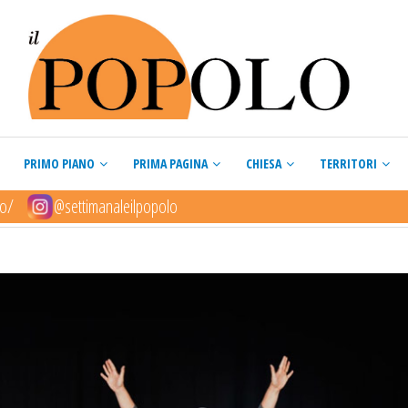
PRIMO PIANO
PRIMA PAGINA
CHIESA
TERRITORI
lo/
@settimanaleilpopolo