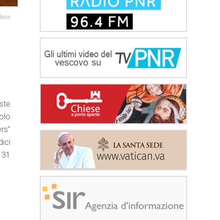
admin
iste
olo
rs”
dici
0131