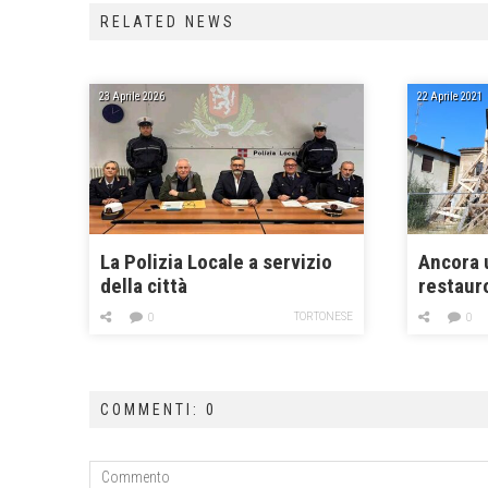
RELATED NEWS
23 Aprile 2026
22 Aprile 2021
La Polizia Locale a servizio
Ancora u
della città
restaur
TORTONESE
0
0
COMMENTI: 0