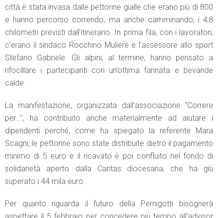
città è stata invasa dalle pettorine gialle che erano più di 800
e hanno percorso correndo, ma anche camminando, i 4,8
chilometri previsti dall’itinerario. In prima fila, con i lavoratori,
c’erano il sindaco Rocchino Muliere e l’assessore allo sport
Stefano Gabriele. Gli alpini, al termine, hanno pensato a
rifocillare i partecipanti con un’ottima farinata e bevande
calde.
La manifestazione, organizzata dall’associazione “Correre
per…”, ha contribuito anche materialmente ad aiutare i
dipendenti perché, come ha spiegato la referente Mara
Scagni, le pettorine sono state distribuite dietro il pagamento
minimo di 5 euro e il ricavato è poi confluito nel fondo di
solidarietà aperto dalla Caritas diocesana, che ha giù
superato i 44 mila euro.
Per quanto riguarda il futuro della Pernigotti bisognerà
aspettare il 5 febbraio per concedere più tempo all’advisor