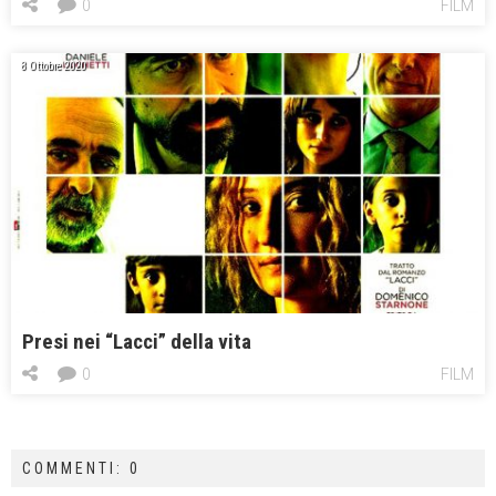
0
FILM
8 Ottobre 2020
Presi nei “Lacci” della vita
0
FILM
COMMENTI: 0