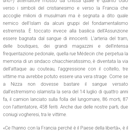
uno?) attentatore mosso da chissà quale e quanto odio
verso i simboli del cristianesimo e verso la Francia che
accoglie milioni di musulmani ma è segnata a dito quale
nemico dell’Islam da alcuni gruppi del fondamentalismo
estremista. È toccato invece alla basilica dell’Assunzione
essere bagnata dal sangue di innocenti. L’arteria del tram,
delle boutiques, dei grandi magazzini e dell’intensa
frequentazione pedonale, quella rue Médecin che perpetua la
memoria di un sindaco chiacchieratissimo, è diventata la via
dell’attaque au couteau, l’aggressione con il coltello, tre
vittime ma avrebbe potuto essere una vera strage. Come se
a Nizza non dovesse bastare il sangue versato
dall’estremismo islamista la sera del 14 luglio di quattro anni
fa, il camion lanciato sulla folla del lungomare, 86 morti, 87
con l’attentatore, 458 feriti. Anche due delle nostre parti, due
coniugi vogheresi, tra le vittime.
«Ce l’hanno con la Francia perché è il Paese della libertà», è il