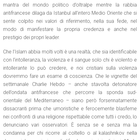
mantra del mondo politico d’oltralpe mentre la rabbia
antifrancese dilaga da Istanbul all’intero Medio Oriente che si
sente colpito nei valori di riferimento, nella sua fede, nel
modo di manifestare la propria credenza e anche nel
prestigio dei propri leader.
Che l’Islam abbia molti volti è una realtà; che sia identificabile
con l’intolleranza, la violenza e il sangue solo chi è violento e
intollerante lo può credere, e noi cristiani sulla violenza
dovremmo fare un esame di coscienza. Che le vignette del
settimanale Charlie Hebdo – anche stavolta detonatore
dell’ondata antifrancese che percorre la sponda sud-
orientale del Mediterraneo – siano però forsennatamente
dissacranti prima che umoristiche e ferocemente blasfeme
nei confronti di una religione rispettabile come tutti i credo, lo
denunciano vari osservatori. È senza se e senza ma la
condanna per chi ricorre al coltello o al kalashnikov nella