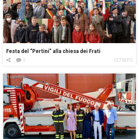
Festa del “Pertini” alla chiesa dei Frati
0
OLTREPÒ
19 Luglio 2024