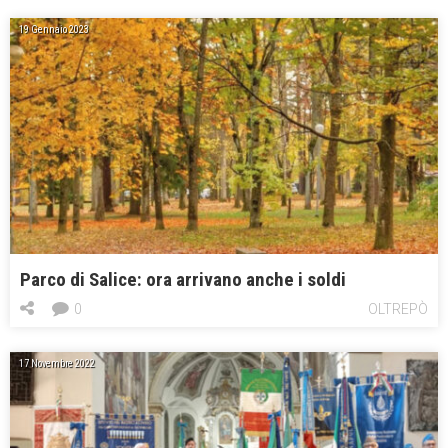
19 Gennaio 2023
Parco di Salice: ora arrivano anche i soldi
0
OLTREPÒ
17 Novembre 2022