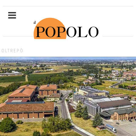
OLTREPÒ