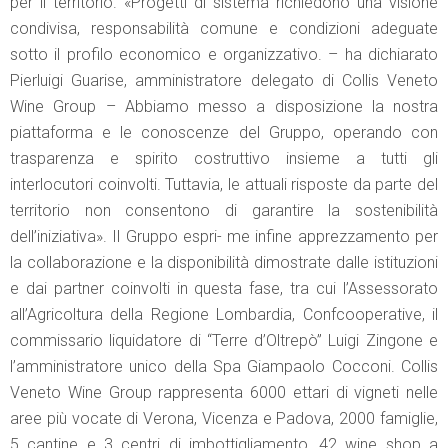
per il territorio. «Progetti di sistema richiedono una visione
condivisa, responsabilità comune e condizioni adeguate
sotto il profilo economico e organizzativo. – ha dichiarato
Pierluigi Guarise, amministratore delegato di Collis Veneto
Wine Group – Abbiamo messo a disposizione la nostra
piattaforma e le conoscenze del Gruppo, operando con
trasparenza e spirito costruttivo insieme a tutti gli
interlocutori coinvolti. Tuttavia, le attuali risposte da parte del
territorio non consentono di garantire la sostenibilità
dell’iniziativa». Il Gruppo espri- me infine apprezzamento per
la collaborazione e la disponibilità dimostrate dalle istituzioni
e dai partner coinvolti in questa fase, tra cui l’Assessorato
all’Agricoltura della Regione Lombardia, Confcooperative, il
commissario liquidatore di “Terre d’Oltrepò” Luigi Zingone e
l’amministratore unico della Spa Giampaolo Cocconi. Collis
Veneto Wine Group rappresenta 6000 ettari di vigneti nelle
aree più vocate di Verona, Vicenza e Padova, 2000 famiglie,
5 cantine e 3 centri di imbottigliamento, 42 wine shop a