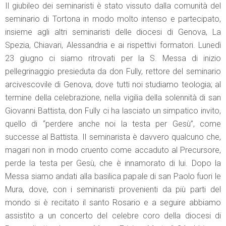
Il giubileo dei seminaristi è stato vissuto dalla comunità del
seminario di Tortona in modo molto intenso e partecipato,
insieme agli altri seminaristi delle diocesi di Genova, La
Spezia, Chiavari, Alessandria e ai rispettivi formatori. Lunedì
23 giugno ci siamo ritrovati per la S. Messa di inizio
pellegrinaggio presieduta da don Fully, rettore del seminario
arcivescovile di Genova, dove tutti noi studiamo teologia; al
termine della celebrazione, nella vigilia della solennità di san
Giovanni Battista, don Fully ci ha lasciato un simpatico invito,
quello di “perdere anche noi la testa per Gesù”, come
successe al Battista. Il seminarista è davvero qualcuno che,
magari non in modo cruento come accaduto al Precursore,
perde la testa per Gesù, che è innamorato di lui. Dopo la
Messa siamo andati alla basilica papale di san Paolo fuori le
Mura, dove, con i seminaristi provenienti da più parti del
mondo si è recitato il santo Rosario e a seguire abbiamo
assistito a un concerto del celebre coro della diocesi di