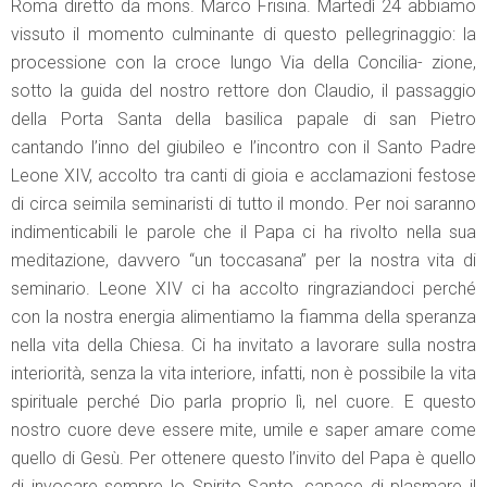
Roma diretto da mons. Marco Frisina. Martedì 24 abbiamo
vissuto il momento culminante di questo pellegrinaggio: la
processione con la croce lungo Via della Concilia- zione,
sotto la guida del nostro rettore don Claudio, il passaggio
della Porta Santa della basilica papale di san Pietro
cantando l’inno del giubileo e l’incontro con il Santo Padre
Leone XIV, accolto tra canti di gioia e acclamazioni festose
di circa seimila seminaristi di tutto il mondo. Per noi saranno
indimenticabili le parole che il Papa ci ha rivolto nella sua
meditazione, davvero “un toccasana” per la nostra vita di
seminario. Leone XIV ci ha accolto ringraziandoci perché
con la nostra energia alimentiamo la fiamma della speranza
nella vita della Chiesa. Ci ha invitato a lavorare sulla nostra
interiorità, senza la vita interiore, infatti, non è possibile la vita
spirituale perché Dio parla proprio lì, nel cuore. E questo
nostro cuore deve essere mite, umile e saper amare come
quello di Gesù. Per ottenere questo l’invito del Papa è quello
di invocare sempre lo Spirito Santo, capace di plasmare il