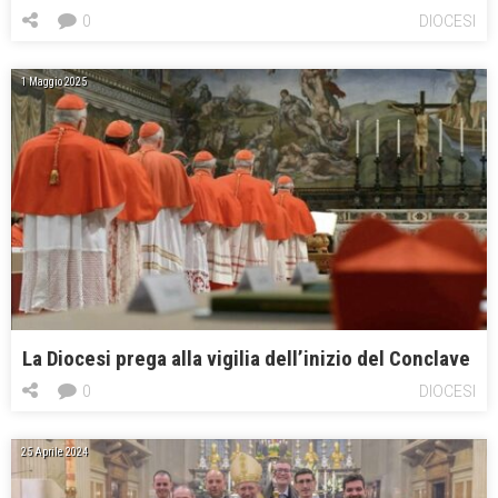
0
DIOCESI
1 Maggio 2025
La Diocesi prega alla vigilia dell’inizio del Conclave
0
DIOCESI
25 Aprile 2024