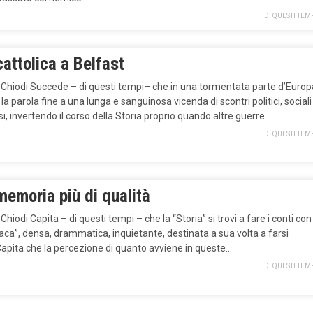
DI QUESTI TEM
attolica a Belfast
o Chiodi Succede – di questi tempi– che in una tormentata parte d’Europ
a la parola fine a una lunga e sanguinosa vicenda di scontri politici, sociali
osi, invertendo il corso della Storia proprio quando altre guerre…
DI QUESTI TEM
memoria più di qualità
 Chiodi Capita – di questi tempi – che la “Storia” si trovi a fare i conti con
aca”, densa, drammatica, inquietante, destinata a sua volta a farsi
Capita che la percezione di quanto avviene in queste…
DI QUESTI TEM