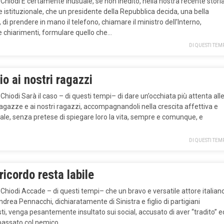
 Chiodi È certamente inusuale, se non inedito, nella nostra recente stori
 e istituzionale, che un presidente della Repubblica decida, una bella
 di prendere in mano il telefono, chiamare il ministro dell’Interno,
e chiarimenti, formulare quello che…
DI QUESTI TEM
o ai nostri ragazzi
 Chiodi Sarà il caso – di questi tempi– di dare un’occhiata più attenta all
agazze e ai nostri ragazzi, accompagnandoli nella crescita affettiva e
ale, senza pretese di spiegare loro la vita, sempre e comunque, e
DI QUESTI TEM
 ricordo resta labile
 Chiodi Accade – di questi tempi– che un bravo e versatile attore italian
rea Pennacchi, dichiaratamente di Sinistra e figlio di partigiani
i, venga pesantemente insultato sui social, accusato di aver “tradito” e
passato col nemico….