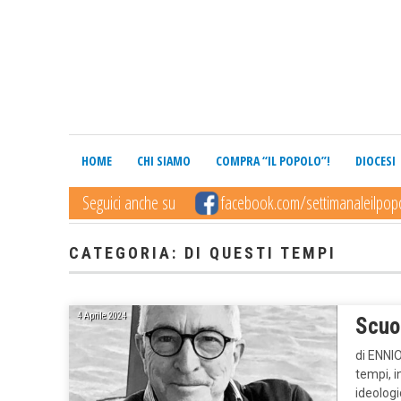
HOME
CHI SIAMO
COMPRA “IL POPOLO”!
DIOCESI
Seguici anche su
facebook.com/settimanaleilpop
CATEGORIA: DI QUESTI TEMPI
4 Aprile 2024
Scuo
di ENNIO
tempi, 
ideologi