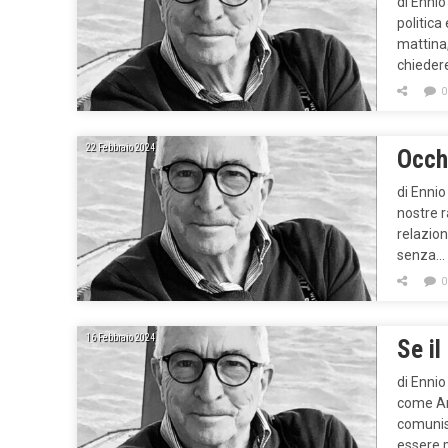
di Ennio
politica
mattina,
chieder
0
22 Febbraio 2024
Occhi
di Ennio
nostre r
relazion
senza…
0
16 Febbraio 2024
Se il
di Ennio
come And
comunist
essere 