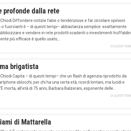
 profonde dalla rete
 Chiodi Diffondere notizie false o tendenziose e far circolare opinioni
e o fuorvianti è – di questi tempi– abbastanza semplice: esattamente
blicizzare e vendere in rete prodotti scadenti o investimenti truffaldini
ente più efficace è quello usato,…
DI QUESTI TEM
ima brigatista
 Chiodi Capita – di questi tempi– che un flash di agenzia riprodotto da
tphone sblocchi, per chi ha una certa età, ricordi lontani, ma lucidi e
i: “È morta, all’età di 75 anni, Barbara Balzerani, esponente delle…
DI QUESTI TEM
hiami di Mattarella