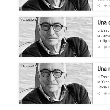
0
8 Febbraio 2024
Una c
di Enni
si scriv
e religi
0
1 Febbraio 2024
Una 
di Ennio
la “Cron
Storia. 
0