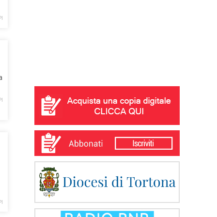
PI
a
PI
PI