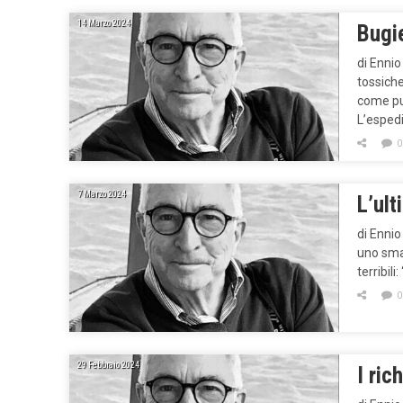
14 Marzo 2024
Bugie
di Ennio
tossich
come pub
L’espedi
0
7 Marzo 2024
L’ult
di Ennio
uno smar
terribil
0
29 Febbraio 2024
I ric