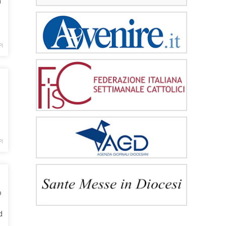
a
PI
e
PI
o
d