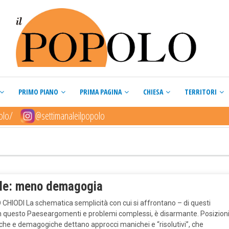
PRIMO PIANO
PRIMA PAGINA
CHIESA
TERRITORI
olo/
@settimanaleilpopolo
le: meno demagogia
 CHIODI La schematica semplicità con cui si affrontano – di questi
in questo Paeseargomenti e problemi complessi, è disarmante. Posizion
che e demagogiche dettano approcci manichei e “risolutivi”, che