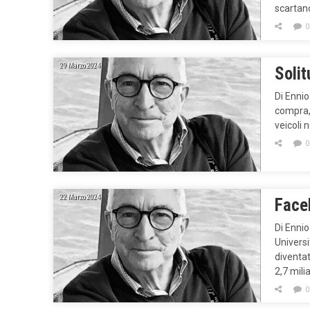
scartano
0
29 Marzo 2024
Solit
Di Ennio
compra, 
veicoli 
0
22 Marzo 2024
Face
Di Ennio
Universi
diventat
2,7 mili
0