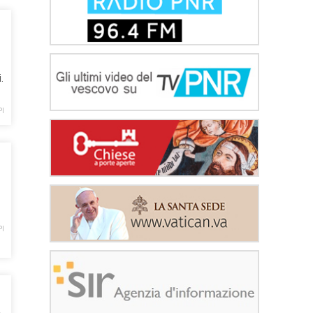
.
PI
PI