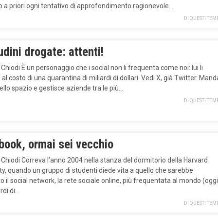
 a priori ogni tentativo di approfondimento ragionevole…
DI QUESTI TEM
udini drogate: attenti!
 Chiodi È un personaggio che i social non li frequenta come noi: lui li
al costo di una quarantina di miliardi di dollari. Vedi X, già Twitter. Mand
nello spazio e gestisce aziende tra le più…
DI QUESTI TEM
book, ormai sei vecchio
 Chiodi Correva l’anno 2004 nella stanza del dormitorio della Harvard
ty, quando un gruppo di studenti diede vita a quello che sarebbe
o il social network, la rete sociale online, più frequentata al mondo (oggi
ardi di…
DI QUESTI TEM