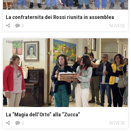
La confraternita dei Rossi riunita in assemblea
0
NOVESE
7 Giugno 2024
La “Magia dell’Orto” alla “Zucca”
0
NOVESE