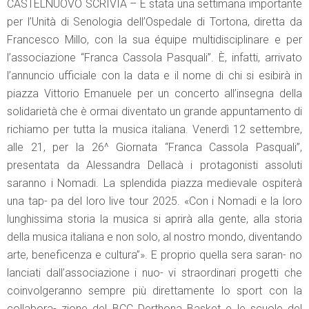
CASTELNUOVO SCRIVIA – È stata una settimana importante
per l’Unità di Senologia dell’Ospedale di Tortona, diretta da
Francesco Millo, con la sua équipe multidisciplinare e per
l’associazione “Franca Cassola Pasquali”. È, infatti, arrivato
l’annuncio ufficiale con la data e il nome di chi si esibirà in
piazza Vittorio Emanuele per un concerto all’insegna della
solidarietà che è ormai diventato un grande appuntamento di
richiamo per tutta la musica italiana. Venerdì 12 settembre,
alle 21, per la 26^ Giornata “Franca Cassola Pasquali”,
presentata da Alessandra Dellacà i protagonisti assoluti
saranno i Nomadi. La splendida piazza medievale ospiterà
una tap- pa del loro live tour 2025. «Con i Nomadi e la loro
lunghissima storia la musica si aprirà alla gente, alla storia
della musica italiana e non solo, al nostro mondo, diventando
arte, beneficenza e cultura”». E proprio quella sera saran- no
lanciati dall’associazione i nuo- vi straordinari progetti che
coinvolgeranno sempre più direttamente lo sport con la
collabora- zione del BCC Derthona Basket e le scuole del