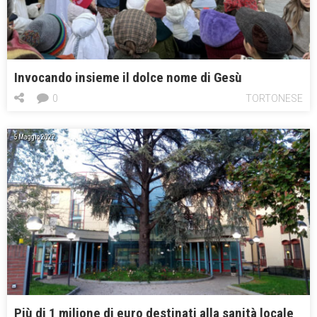
Invocando insieme il dolce nome di Gesù
0
TORTONESE
5 Maggio 2022
Più di 1 milione di euro destinati alla sanità locale