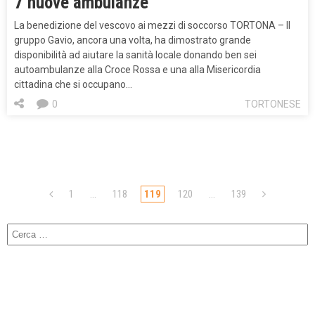
7 nuove ambulanze
La benedizione del vescovo ai mezzi di soccorso TORTONA – Il
gruppo Gavio, ancora una volta, ha dimostrato grande
disponibilità ad aiutare la sanità locale donando ben sei
autoambulanze alla Croce Rossa e una alla Misericordia
cittadina che si occupano…
0
TORTONESE
1
…
118
119
120
…
139