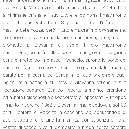
frate francescano e a soli 12 anni la ragazza racconta di
aver visto la Madonna con il Bambino in braccio. All’età di 16
anni rimane orfana e il suo tutore le combina il matrimonio
con il barone Roberto di Silly, suo amico d’infanzia. La
mattina delle nozze, però, il tutore muore improvvisamente.
Lo sposo considera questa notizia un presagio negativo e
promette a Giovanna di vivere il loro matrimonio
castamente, come fratello e sorella. I due giovani si vogliono
bene e, mettendo in pratica il Vangelo, aprono le porte del
castello, sfamando i poveri e curando gli ammalati. Il marito,
partito per la guerra dei Cent’anni, è fatto prigioniero dagli
inglesi nella battaglia di Crecy e Giovanna ottiene la sua
liberazione pagando. Quando Roberto fa ritorno, riprendono
ad aiutare i bisognosi e a soccorrere gli appestati. Purtroppo
il marito muore nel 1362 e Giovanna rimane vedova a soli 30
anni. I parenti di Roberto la cacciano via, accusandola di
aver dissipato le fortune familiari. La donna, senza dimora,
vestita di sacco, vive di elemosina e prega, senza serbare