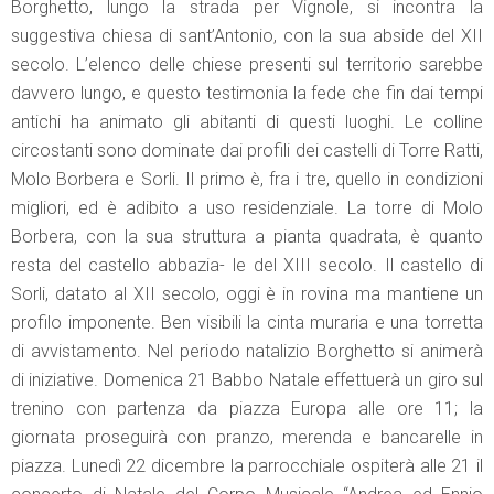
Borghetto, lungo la strada per Vignole, si incontra la
suggestiva chiesa di sant’Antonio, con la sua abside del XII
secolo. L’elenco delle chiese presenti sul territorio sarebbe
davvero lungo, e questo testimonia la fede che fin dai tempi
antichi ha animato gli abitanti di questi luoghi. Le colline
circostanti sono dominate dai profili dei castelli di Torre Ratti,
Molo Borbera e Sorli. Il primo è, fra i tre, quello in condizioni
migliori, ed è adibito a uso residenziale. La torre di Molo
Borbera, con la sua struttura a pianta quadrata, è quanto
resta del castello abbazia- le del XIII secolo. Il castello di
Sorli, datato al XII secolo, oggi è in rovina ma mantiene un
profilo imponente. Ben visibili la cinta muraria e una torretta
di avvistamento. Nel periodo natalizio Borghetto si animerà
di iniziative. Domenica 21 Babbo Natale effettuerà un giro sul
trenino con partenza da piazza Europa alle ore 11; la
giornata proseguirà con pranzo, merenda e bancarelle in
piazza. Lunedì 22 dicembre la parrocchiale ospiterà alle 21 il