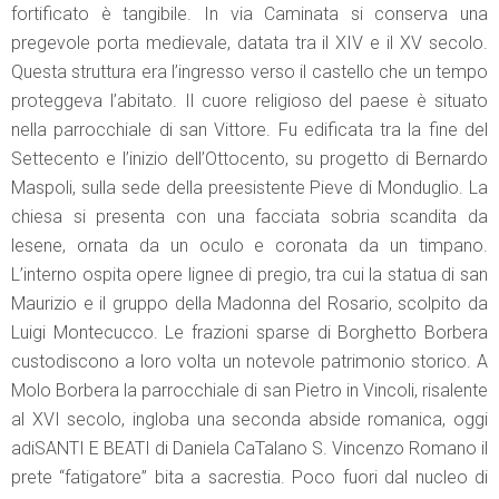
fortificato è tangibile. In via Caminata si conserva una
pregevole porta medievale, datata tra il XIV e il XV secolo.
Questa struttura era l’ingresso verso il castello che un tempo
proteggeva l’abitato. Il cuore religioso del paese è situato
nella parrocchiale di san Vittore. Fu edificata tra la fine del
Settecento e l’inizio dell’Ottocento, su progetto di Bernardo
Maspoli, sulla sede della preesistente Pieve di Monduglio. La
chiesa si presenta con una facciata sobria scandita da
lesene, ornata da un oculo e coronata da un timpano.
L’interno ospita opere lignee di pregio, tra cui la statua di san
Maurizio e il gruppo della Madonna del Rosario, scolpito da
Luigi Montecucco. Le frazioni sparse di Borghetto Borbera
custodiscono a loro volta un notevole patrimonio storico. A
Molo Borbera la parrocchiale di san Pietro in Vincoli, risalente
al XVI secolo, ingloba una seconda abside romanica, oggi
adiSANTI E BEATI di Daniela CaTalano S. Vincenzo Romano il
prete “fatigatore” bita a sacrestia. Poco fuori dal nucleo di