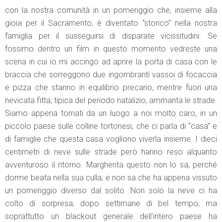
con la nostra comunità in un pomeriggio che, insieme alla
gioia per il Sacramento, è diventato “storico” nella nostra
famiglia per il susseguirsi di disparate vicissitudini. Se
fossimo dentro un film in questo momento vedreste una
scena in cui io mi accingo ad aprire la porta di casa con le
braccia che sorreggono due ingombranti vassoi di focaccia
e pizza che stanno in equilibrio precario, mentre fuori una
nevicata fitta, tipica del periodo natalizio, ammanta le strade.
Siamo appena tornati da un luogo a noi molto caro, in un
piccolo paese sulle colline tortonesi, che ci parla di “casa” e
di famiglie che questa casa vogliono viverla insieme. I dieci
centimetri di neve sulle strade però hanno reso alquanto
avventuroso il ritorno. Margherita questo non lo sa, perché
dorme beata nella sua culla; e non sa che ha appena vissuto
un pomeriggio diverso dal solito. Non solo la neve ci ha
colto di sorpresa, dopo settimane di bel tempo, ma
soprattutto un blackout generale dell’intero paese ha