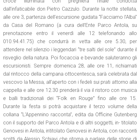
croce illuminata con preghiera finale condotta
dall’infaticabile don Pietro Cazzulo. Durante la notte stellata,
alle ore 3, partenza dell’escursione guidata “Facciamo l’Alba”
da Casa del Romano (a cura dell’Ente Parco Antola, su
prenotazione entro il venerdì alle 12 telefonando allo
010.94.41.75) che condurrà in vetta alle ore 5.30, per
attendere nel silenzio i leggendari “tre salti del sole” durante il
risveglio della natura. Poi focaccia e bevande saluteranno gli
escursionisti. Sempre domenica 28, alle ore 11, richiamati
dal rintocco della campana ottocentesca, sarà celebrata dal
vescovo la Messa, all’aperto con i fedeli sui prati attorno alla
cappella e alle ore 12.30 prenderà il via il ristoro con musica
e balli tradizionali dei “Folk en Rouge” fino alle ore 15.
Durante la festa si potrà acquistare il terzo volume della
collana “L’Appennino racconta”, edita da Officine Gutenberg
con il supporto del Parco Antola e di altri soggetti, in- titolato
Genovesi in Antola, intitolato Genovesi in Antola, con racconti
scritti da Alessio Schiavi che ritorna a parlare delle storie di