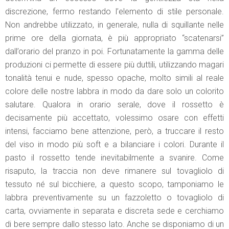
discrezione, fermo restando l’elemento di stile personale.
Non andrebbe utilizzato, in generale, nulla di squillante nelle
prime ore della giornata, è più appropriato “scatenarsi”
dall’orario del pranzo in poi. Fortunatamente la gamma delle
produzioni ci permette di essere più duttili, utilizzando magari
tonalità tenui e nude, spesso opache, molto simili al reale
colore delle nostre labbra in modo da dare solo un colorito
salutare. Qualora in orario serale, dove il rossetto è
decisamente più accettato, volessimo osare con effetti
intensi, facciamo bene attenzione, però, a truccare il resto
del viso in modo più soft e a bilanciare i colori. Durante il
pasto il rossetto tende inevitabilmente a svanire. Come
risaputo, la traccia non deve rimanere sul tovagliolo di
tessuto né sul bicchiere, a questo scopo, tamponiamo le
labbra preventivamente su un fazzoletto o tovagliolo di
carta, ovviamente in separata e discreta sede e cerchiamo
di bere sempre dallo stesso lato. Anche se disponiamo di un