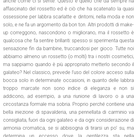
anche come ci si sente. Questo è quello che da sempre ha
affascinato del rossetto ed è ciò che ha scatenato la quasi
ossessione per labbra scarlatte e dintorni, nella moda e non
solo, e ne fa un argomento da bon ton. Altri prodotti di make-
up correggono, nascondono o migliorano, ma il rossetto è
qualcosa che fa sentire brillanti: spesso si sperimenta questa
sensazione fin da bambine, truccandosi per gioco. Tutte noi
abbiamo almeno un rossetto (o molti) tra i nostri cosmetici,
ma sappiamo quando è più appropriato metterlo secondo il
galateo? Nel classico, prevede l’uso del colore acceso sulla
bocca solo in determinate occasioni, in quanto delle labbra
troppo marcate non sono indice di eleganza e non si
addicono, ad esempio, a una riunione di lavoro o a una
circostanza formale ma sobria. Proprio perché contiene una
bella iniezione di spavalderia, una pennellata di carminio va
consigliata, fuori da ogni galateo e da ogni considerazione di
armonia cromatica, se si abbisogna di tirarsi un po’ su, ma
determina un eccesso dove la gentilezza sta nella