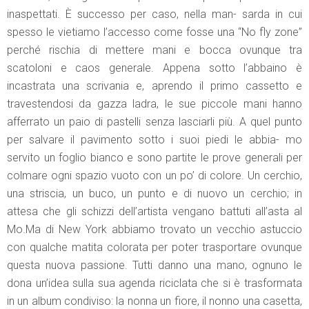
inaspettati. È successo per caso, nella man- sarda in cui
spesso le vietiamo l’accesso come fosse una “No fly zone”
perché rischia di mettere mani e bocca ovunque tra
scatoloni e caos generale. Appena sotto l’abbaino è
incastrata una scrivania e, aprendo il primo cassetto e
travestendosi da gazza ladra, le sue piccole mani hanno
afferrato un paio di pastelli senza lasciarli più. A quel punto
per salvare il pavimento sotto i suoi piedi le abbia- mo
servito un foglio bianco e sono partite le prove generali per
colmare ogni spazio vuoto con un po’ di colore. Un cerchio,
una striscia, un buco, un punto e di nuovo un cerchio; in
attesa che gli schizzi dell’artista vengano battuti all’asta al
Mo.Ma di New York abbiamo trovato un vecchio astuccio
con qualche matita colorata per poter trasportare ovunque
questa nuova passione. Tutti danno una mano, ognuno le
dona un’idea sulla sua agenda riciclata che si è trasformata
in un album condiviso: la nonna un fiore, il nonno una casetta,