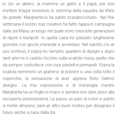
lo zio un albero, la mamma un gatto e il papà, per non
mettere troppe pressioni, lo stemma della squadra da tifare
da grande. Margherita lo ha subito scarabocchiato… Nel fine
settimana il nostro tour creativo ha fatto tappa in campagna
dalla zia Maria, un luogo nel quale sono cresciute generazioni
di nipoti e bisnipoti. In quella casa ho passato lunghissime
giornate con giochi, merende e avventure. Nel salotto c’è un
uno scrittoio, lì sopra ho riempito quaderni di disegni e dopo
tanti anni mi è caduto l’occhio sulla scatola rossa, quella che
da sempre custodisce con cura pastelli e pennarelli. Sopra la
scatola nemmeno un grammo di polvere e, una volta tolto il
coperchio, la sensazione di aver appena finito l’ultimo
disegno. La mia espressione è di meraviglia mentre
Margherita ha un foglio in mano e sembra non dare peso alla
riscoperta preziosissima. Le passo un paio di colori e subito
si mette all’opera: sarà un altro buon motivo per disegnare il
futuro anche a casa dalla zia.