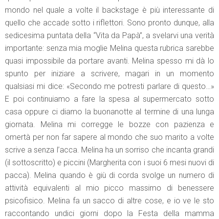
mondo nel quale a volte il backstage è più interessante di
quello che accade sotto i riflettori. Sono pronto dunque, alla
sedicesima puntata della “Vita da Papà”, a svelarvi una verità
importante: senza mia moglie Melina questa rubrica sarebbe
quasi impossibile da portare avanti. Melina spesso mi dà lo
spunto per iniziare a scrivere, magari in un momento
qualsiasi mi dice: «Secondo me potresti parlare di questo…»
E poi continuiamo a fare la spesa al supermercato sotto
casa oppure ci diamo la buonanotte al termine di una lunga
giornata. Melina mi corregge le bozze con pazienza e
omertà per non far sapere al mondo che suo marito a volte
scrive a senza l’acca. Melina ha un sorriso che incanta grandi
(il sottoscritto) e piccini (Margherita con i suoi 6 mesi nuovi di
pacca). Melina quando è giù di corda svolge un numero di
attività equivalenti al mio picco massimo di benessere
psicofisico. Melina fa un sacco di altre cose, e io ve le sto
raccontando undici giorni dopo la Festa della mamma