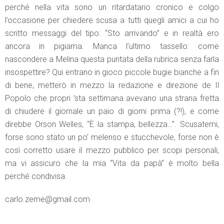
perché nella vita sono un ritardatario cronico e colgo
l’occasione per chiedere scusa a tutti quegli amici a cui ho
scritto messaggi del tipo: “Sto arrivando” e in realtà ero
ancora in pigiama. Manca l’ultimo tassello: come
nascondere a Melina questa puntata della rubrica senza farla
insospettire? Qui entrano in gioco piccole bugie bianche a fin
di bene, metterò in mezzo la redazione e direzione de Il
Popolo che propri ’sta settimana avevano una strana fretta
di chiudere il giornale un paio di giorni prima (?!), e come
direbbe Orson Welles, “È la stampa, bellezza…”. Scusatemi,
forse sono stato un po’ melenso e stucchevole, forse non è
così corretto usare il mezzo pubblico per scopi personali,
ma vi assicuro che la mia “Vita da papà” è molto bella
perché condivisa.
carlo.zeme@gmail.com