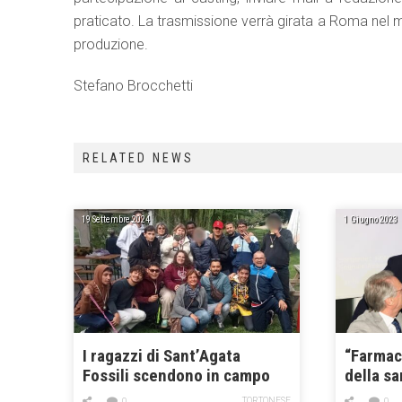
praticato. La trasmissione verrà girata a Roma nel m
produzione.
Stefano Brocchetti
RELATED NEWS
19 Settembre 2024
1 Giugno 2023
I ragazzi di Sant’Agata
“Farmaci
Fossili scendono in campo
della sa
per vincere
TORTONESE
0
0