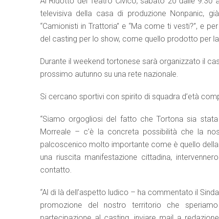
Al Ridotto del Teatro Civico, sabato 20 dalle 9.30 
televisiva della casa di produzione Nonpanic, g
“Camionisti in Trattoria” e “Ma come ti vesti?”, e per
del casting per lo show, come quello prodotto per la
Durante il weekend tortonese sarà organizzato il ca
prossimo autunno su una rete nazionale.
Si cercano sportivi con spirito di squadra d’età com
“Siamo orgogliosi del fatto che Tortona sia stata
Morreale – c’è la concreta possibilità che la nos
palcoscenico molto importante come è quello della t
una riuscita manifestazione cittadina, intervenne
contatto.
“Al di là dell’aspetto ludico – ha commentato il Sinda
promozione del nostro territorio che speriamo 
partecipazione al casting, inviare mail a redazio