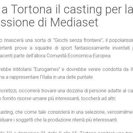
 Tortona il casting per l
ssione di Mediaset
rinascerà una sorta di “Giochi senza frontiere”, il popolariss
ertenti prove a squadre di sport fantasiosamente inventati 
n facenti parte dell’allora Comunità Economica Europea.
rebbe intitolarsi “Eurogames” e dovrebbe venire condotta da Il
 a rappresentare l’Italia in una delle puntate.
concretizzi, occorrerà trovare una dozzina di persone adatte al c
o fornito risorse umane più interessanti, toccherà ad altri.
casting, che come tale consisterà in una selezione, verosimilme
iduare i soggetti che la produzione riterrà più interessanti.