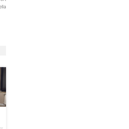
lla
SE