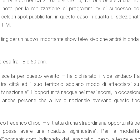
alle 19 e domenica 21 dalle 9 alle 15, Tortona ospiterà una tro
ià nota per la realizzazione di programmi tv di successo c
 celebri spot pubblicitari, in questo caso in qualità di selezionat
 TIM.
sting per un nuovo importante show televisivo che andrà in onda 
presa fra 18 e 50 anni.
 scelta per questo evento – ha dichiarato il vice sindaco Fa
tra città ed il suo territorio abbiano modo di affacciarsi su
v nazionale”. L’opportunità nacque nei mesi scorsi, in occasione
ro anche persone che a livello nazionale avevano questo tipo
co Federico Chiodi – si tratta di una straordinaria opportunità pe
possa avere una ricaduta significativa”. Per le modalità
ne@nonpanic.com indicando dati anagrafici, peso, altezza e sp