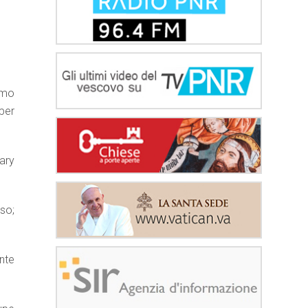
a
imo
per
ary
aso;
nte