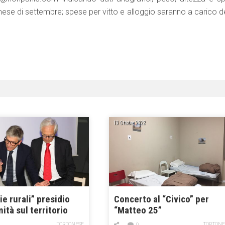
ese di settembre; spese per vitto e alloggio saranno a carico de
13 Ottobre 2022
e rurali” presidio
Concerto al “Civico” per
nità sul territorio
“Matteo 25”
TORTONESE
TORTONE
0