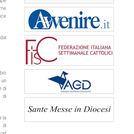
upe
ome
rice
dal
bio
 un
 di
 di
r la
 di
ort