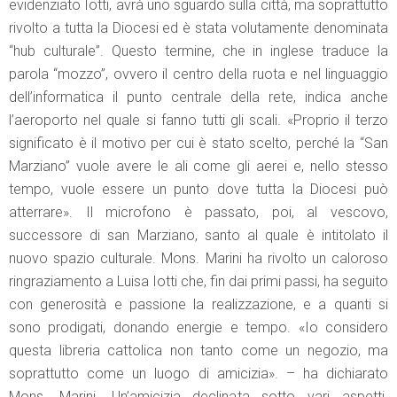
evidenziato Iotti, avrà uno sguardo sulla città, ma soprattutto
rivolto a tutta la Diocesi ed è stata volutamente denominata
“hub culturale”. Questo termine, che in inglese traduce la
parola “mozzo”, ovvero il centro della ruota e nel linguaggio
dell’informatica il punto centrale della rete, indica anche
l’aeroporto nel quale si fanno tutti gli scali. «Proprio il terzo
significato è il motivo per cui è stato scelto, perché la “San
Marziano” vuole avere le ali come gli aerei e, nello stesso
tempo, vuole essere un punto dove tutta la Diocesi può
atterrare». Il microfono è passato, poi, al vescovo,
successore di san Marziano, santo al quale è intitolato il
nuovo spazio culturale. Mons. Marini ha rivolto un caloroso
ringraziamento a Luisa Iotti che, fin dai primi passi, ha seguito
con generosità e passione la realizzazione, e a quanti si
sono prodigati, donando energie e tempo. «Io considero
questa libreria cattolica non tanto come un negozio, ma
soprattutto come un luogo di amicizia». – ha dichiarato
Mons. Marini. Un’amicizia declinata sotto vari aspetti.