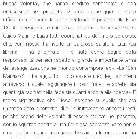
buona volontà”, che hanno creduto seriamente e con
entusiasmo nel progetto. Sabato pomeriggio si sono
ufficialmente aperte le porte dei locali in piazza delle Erbe
13. Ad accogliere le numerose persone il vescovo Mons.
Guido Marini e Luisa Iotti, coordinatrice dell’intero percorso,
che, commossa, ha rivolto un caloroso saluto a tutti. «La
libreria – ha affermato – è nata come segno della
responsabilità dei laici rispetto al grande e importante tema
dell’evangelizzazione nel mondo contemporaneo». «La “San
Marziano” – ha aggiunto – può essere uno degli strumenti
attraverso il quale raggiungere i nostri fratelli e sorelle, sia
quanti già radicati nella fede sia quanti ancora alla ricerca». È
molto significativo che i locali sorgano su quella che era
un’antica domus romana, di cui si intravedono ancora i resti,
perché segno della volontà di essere radicati nel passato,
con lo sguardo aperto a una fiduciosa speranza, «che non è
un semplice augurio ma una certezza». La libreria, come ha