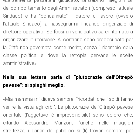
«La sentenza, passata in giudicato, ha stabilito “l’illegittimità”
del comportamento degli Amministratori (compreso l’attuale
Sindaco) e ha “condannato” il datore di lavoro (ovvero
l’attuale Sindaco) a riassegnarmi l’incarico dirigenziale di
direttore operativo. Se fossi un vendicativo sarei ritornato a
organizzare la ritorsione. Al contrario sono preoccupato per
la Città non governata come merita, senza il ricambio della
classe politica e dove la retropia pervade le scelte
amministrative».
Nella sua lettera parla di “plutocrazie dell’Oltrepò
pavese”: si spieghi meglio.
«Mia mamma mi diceva sempre: “ricordati che i soldi fanno
venire la vista agli orbi”. Le plutocrazie dell’Oltrepò pavese
orientale (l’aggettivo è imprescindibile) sono coloro che,
citando Alessandro Manzoni, “anche nelle maggiori
strettezze, i danari del pubblico si (li) trovan sempre, per