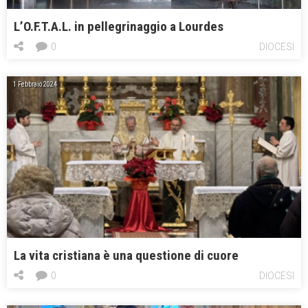
L’O.F.T.A.L. in pellegrinaggio a Lourdes
0
DIOCESI
1 Febbraio 2024
La vita cristiana è una questione di cuore
0
DIOCESI