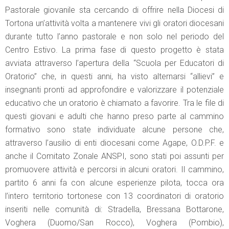
Pastorale giovanile sta cercando di offrire nella Diocesi di
Tortona un’attività volta a mantenere vivi gli oratori diocesani
durante tutto l’anno pastorale e non solo nel periodo del
Centro Estivo. La prima fase di questo progetto è stata
avviata attraverso l’apertura della “Scuola per Educatori di
Oratorio” che, in questi anni, ha visto alternarsi “allievi” e
insegnanti pronti ad approfondire e valorizzare il potenziale
educativo che un oratorio è chiamato a favorire. Tra le file di
questi giovani e adulti che hanno preso parte al cammino
formativo sono state individuate alcune persone che,
attraverso l’ausilio di enti diocesani come Agape, O.D.P.F. e
anche il Comitato Zonale ANSPI, sono stati poi assunti per
promuovere attività e percorsi in alcuni oratori. Il cammino,
partito 6 anni fa con alcune esperienze pilota, tocca ora
l’intero territorio tortonese con 13 coordinatori di oratorio
inseriti nelle comunità di: Stradella, Bressana Bottarone,
Voghera (Duomo/San Rocco), Voghera (Pombio),