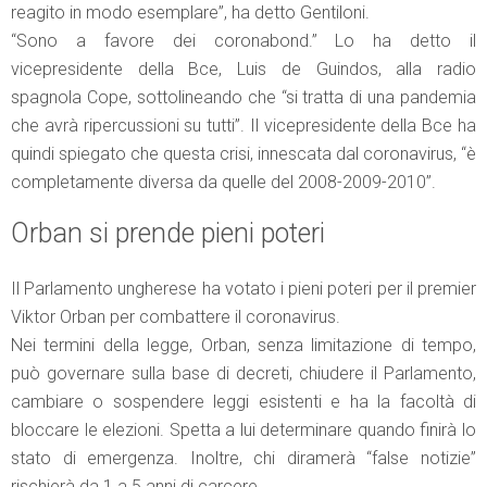
reagito in modo esemplare”, ha detto Gentiloni.
“Sono a favore dei coronabond.” Lo ha detto il
vicepresidente della Bce, Luis de Guindos, alla radio
spagnola Cope, sottolineando che “si tratta di una pandemia
che avrà ripercussioni su tutti”. Il vicepresidente della Bce ha
quindi spiegato che questa crisi, innescata dal coronavirus, “è
completamente diversa da quelle del 2008-2009-2010”.
Orban si prende pieni poteri
Il Parlamento ungherese ha votato i pieni poteri per il premier
Viktor Orban per combattere il coronavirus.
Nei termini della legge, Orban, senza limitazione di tempo,
può governare sulla base di decreti, chiudere il Parlamento,
cambiare o sospendere leggi esistenti e ha la facoltà di
bloccare le elezioni. Spetta a lui determinare quando finirà lo
stato di emergenza. Inoltre, chi diramerà “false notizie”
rischierà da 1 a 5 anni di carcere.