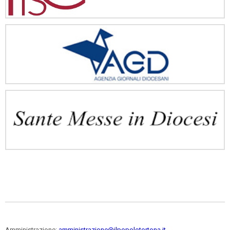
Amministrazione:
amministrazione@ilpopolotortona.it