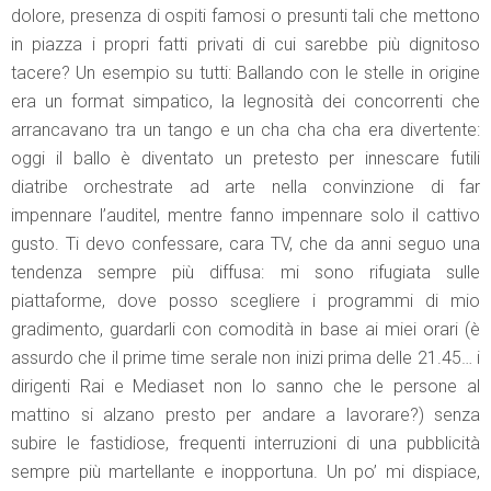
dolore, presenza di ospiti famosi o presunti tali che mettono
in piazza i propri fatti privati di cui sarebbe più dignitoso
tacere? Un esempio su tutti: Ballando con le stelle in origine
era un format simpatico, la legnosità dei concorrenti che
arrancavano tra un tango e un cha cha cha era divertente:
oggi il ballo è diventato un pretesto per innescare futili
diatribe orchestrate ad arte nella convinzione di far
impennare l’auditel, mentre fanno impennare solo il cattivo
gusto. Ti devo confessare, cara TV, che da anni seguo una
tendenza sempre più diffusa: mi sono rifugiata sulle
piattaforme, dove posso scegliere i programmi di mio
gradimento, guardarli con comodità in base ai miei orari (è
assurdo che il prime time serale non inizi prima delle 21.45… i
dirigenti Rai e Mediaset non lo sanno che le persone al
mattino si alzano presto per andare a lavorare?) senza
subire le fastidiose, frequenti interruzioni di una pubblicità
sempre più martellante e inopportuna. Un po’ mi dispiace,