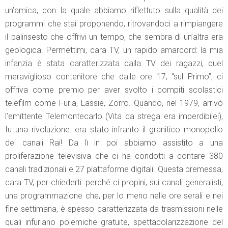
un’amica, con la quale abbiamo riflettuto sulla qualità dei
programmi che stai proponendo, ritrovandoci a rimpiangere
il palinsesto che offrivi un tempo, che sembra di un’altra era
geologica. Permettimi, cara TV, un rapido amarcord: la mia
infanzia è stata caratterizzata dalla TV dei ragazzi, quel
meraviglioso contenitore che dalle ore 17, “sul Primo”, ci
offriva come premio per aver svolto i compiti scolastici
telefilm come Furia, Lassie, Zorro. Quando, nel 1979, arrivò
l’emittente Telemontecarlo (Vita da strega era imperdibile!),
fu una rivoluzione: era stato infranto il granitico monopolio
dei canali Rai! Da lì in poi abbiamo assistito a una
proliferazione televisiva che ci ha condotti a contare 380
canali tradizionali e 27 piattaforme digitali. Questa premessa,
cara TV, per chiederti: perché ci propini, sui canali generalisti,
una programmazione che, per lo meno nelle ore serali e nei
fine settimana, è spesso caratterizzata da trasmissioni nelle
quali infuriano polemiche gratuite, spettacolarizzazione del