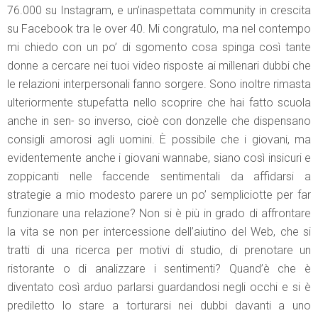
76.000 su Instagram, e un’inaspettata community in crescita
su Facebook tra le over 40. Mi congratulo, ma nel contempo
mi chiedo con un po’ di sgomento cosa spinga così tante
donne a cercare nei tuoi video risposte ai millenari dubbi che
le relazioni interpersonali fanno sorgere. Sono inoltre rimasta
ulteriormente stupefatta nello scoprire che hai fatto scuola
anche in sen- so inverso, cioè con donzelle che dispensano
consigli amorosi agli uomini. È possibile che i giovani, ma
evidentemente anche i giovani wannabe, siano così insicuri e
zoppicanti nelle faccende sentimentali da affidarsi a
strategie a mio modesto parere un po’ sempliciotte per far
funzionare una relazione? Non si è più in grado di affrontare
la vita se non per intercessione dell’aiutino del Web, che si
tratti di una ricerca per motivi di studio, di prenotare un
ristorante o di analizzare i sentimenti? Quand’è che è
diventato così arduo parlarsi guardandosi negli occhi e si è
prediletto lo stare a torturarsi nei dubbi davanti a uno