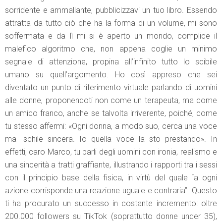
sorridente e ammaliante, pubblicizzavi un tuo libro. Essendo
attratta da tutto ciò che ha la forma di un volume, mi sono
soffermata e da lì mi si è aperto un mondo, complice il
malefico algoritmo che, non appena coglie un minimo
segnale di attenzione, propina all’infinito tutto lo scibile
umano su quell’argomento. Ho così appreso che sei
diventato un punto di riferimento virtuale parlando di uomini
alle donne, proponendoti non come un terapeuta, ma come
un amico franco, anche se talvolta irriverente, poiché, come
tu stesso affermi: «Ogni donna, a modo suo, cerca una voce
ma- schile sincera. Io quella voce la sto prestando». In
effetti, caro Marco, tu parli degli uomini con ironia, realismo e
una sincerità a tratti graffiante, illustrando i rapporti tra i sessi
con il principio base della fisica, in virtù del quale “a ogni
azione corrisponde una reazione uguale e contraria”. Questo
ti ha procurato un successo in costante incremento: oltre
200.000 followers su TikTok (soprattutto donne under 35),