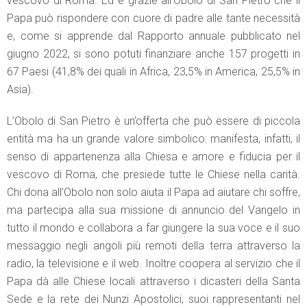
vescovo di Roma. Ed è grazie all’Obolo di San Pietro che il
Papa può rispondere con cuore di padre alle tante necessità
e, come si apprende dal Rapporto annuale pubblicato nel
giugno 2022, si sono potuti finanziare anche 157 progetti in
67 Paesi (41,8% dei quali in Africa, 23,5% in America, 25,5% in
Asia).
L’Obolo di San Pietro è un’offerta che può essere di piccola
entità ma ha un grande valore simbolico: manifesta, infatti, il
senso di appartenenza alla Chiesa e amore e fiducia per il
vescovo di Roma, che presiede tutte le Chiese nella carità.
Chi dona all’Obolo non solo aiuta il Papa ad aiutare chi soffre,
ma partecipa alla sua missione di annuncio del Vangelo in
tutto il mondo e collabora a far giungere la sua voce e il suo
messaggio negli angoli più remoti della terra attraverso la
radio, la televisione e il web. Inoltre coopera al servizio che il
Papa dà alle Chiese locali attraverso i dicasteri della Santa
Sede e la rete dei Nunzi Apostolici, suoi rappresentanti nel