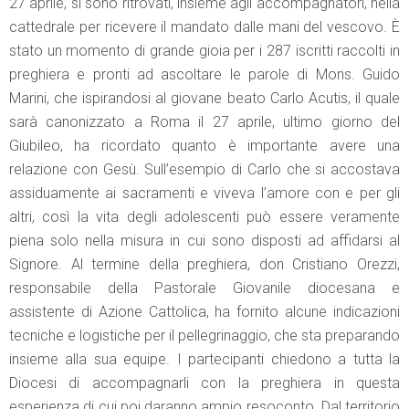
27 aprile, si sono ritrovati, insieme agli accompagnatori, nella
cattedrale per ricevere il mandato dalle mani del vescovo. È
stato un momento di grande gioia per i 287 iscritti raccolti in
preghiera e pronti ad ascoltare le parole di Mons. Guido
Marini, che ispirandosi al giovane beato Carlo Acutis, il quale
sarà canonizzato a Roma il 27 aprile, ultimo giorno del
Giubileo, ha ricordato quanto è importante avere una
relazione con Gesù. Sull’esempio di Carlo che si accostava
assiduamente ai sacramenti e viveva l’amore con e per gli
altri, così la vita degli adolescenti può essere veramente
piena solo nella misura in cui sono disposti ad affidarsi al
Signore. Al termine della preghiera, don Cristiano Orezzi,
responsabile della Pastorale Giovanile diocesana e
assistente di Azione Cattolica, ha fornito alcune indicazioni
tecniche e logistiche per il pellegrinaggio, che sta preparando
insieme alla sua equipe. I partecipanti chiedono a tutta la
Diocesi di accompagnarli con la preghiera in questa
esperienza di cui poi daranno ampio resoconto. Dal territorio