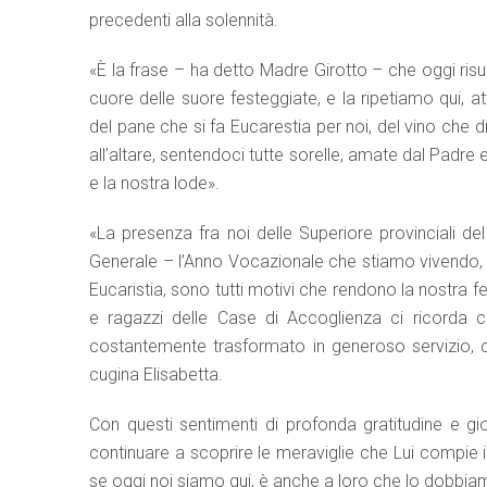
precedenti alla solennità.
«È la frase – ha detto Madre Girotto – che oggi risu
cuore delle suore festeggiate, e la ripetiamo qui, a
del pane che si fa Eucarestia per noi, del vino che 
all’altare, sentendoci tutte sorelle, amate dal Padre 
e la nostra lode».
«La presenza fra noi delle Superiore provinciali de
Generale – l’Anno Vocazionale che stiamo vivendo, gl
Eucaristia, sono tutti motivi che rendono la nostra f
e ragazzi delle Case di Accoglienza ci ricorda
costantemente trasformato in generoso servizio, c
cugina Elisabetta.
Con questi sentimenti di profonda gratitudine e gi
continuare a scoprire le meraviglie che Lui compie in
se oggi noi siamo qui, è anche a loro che lo dobbia