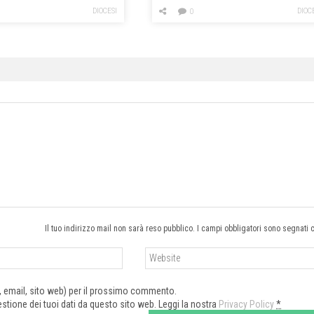
DIOCESI
DIOC
0
Il tuo indirizzo mail non sarà reso pubblico. I campi obbligatori sono segnati 
e, email, sito web) per il prossimo commento.
tione dei tuoi dati da questo sito web. Leggi la nostra
Privacy Policy
*