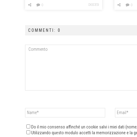
Guardia
DIOCESI
0
0
COMMENTI: 0
Do il mio consenso affinché un cookie salvi i miei dati (nom
Utilizzando questo modulo accetti la memorizzazione e la ges