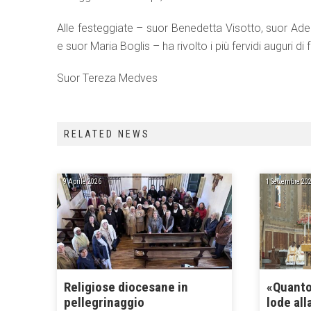
Alle festeggiate – suor Benedetta Visotto, suor Adel
e suor Maria Boglis – ha rivolto i più fervidi auguri di
Suor Tereza Medves
RELATED NEWS
9 Aprile 2026
1 Settembre 20
Religiose diocesane in
«Quanto 
pellegrinaggio
lode al