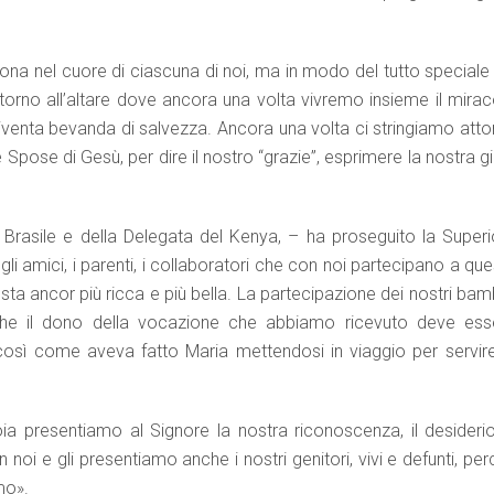
ona nel cuore di ciascuna di noi, ma in modo del tutto speciale 
ttorno all’altare dove ancora una volta vivremo insieme il mirac
diventa bevanda di salvezza. Ancora una volta ci stringiamo atto
e Spose di Gesù, per dire il nostro “grazie”, esprimere la nostra g
l Brasile e della Delegata del Kenya, – ha proseguito la Superi
i amici, i parenti, i collaboratori che con noi partecipano a qu
esta ancor più ricca e più bella. La partecipazione dei nostri bam
 che il dono della vocazione che abbiamo ricevuto deve ess
osì come aveva fatto Maria mettendosi in viaggio per servire
oia presentiamo al Signore la nostra riconoscenza, il desiderio
 noi e gli presentiamo anche i nostri genitori, vivi e defunti, pe
mo».