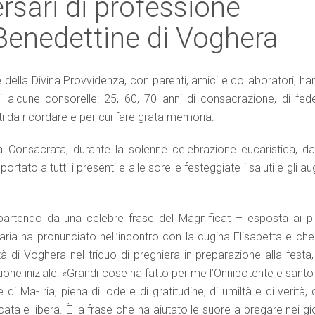
ersari di professione
 Benedettine di Voghera
ella Divina Provvidenza, con parenti, amici e collaboratori, ha
di alcune consorelle: 25, 60, 70 anni di consacrazione, di fede
i da ricordare e per cui fare grata memoria.
a Consacrata, durante la solenne celebrazione eucaristica, da 
tato a tutti i presenti e alle sorelle festeggiate i saluti e gli au
partendo da una celebre frase del Magnificat – esposta ai pi
aria ha pronunciato nell’incontro con la cugina Elisabetta e che
di Voghera nel triduo di preghiera in preparazione alla festa,
ione iniziale: «Grandi cose ha fatto per me l’Onnipotente e santo 
 Ma- ria, piena di lode e di gratitudine, di umiltà e di verità,
cata e libera. È la frase che ha aiutato le suore a pregare nei gi