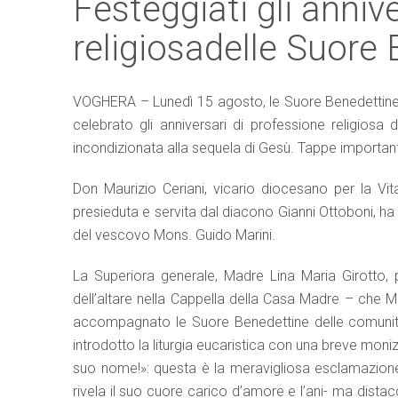
Festeggiati gli anniv
religiosadelle Suore
VOGHERA – Lunedì 15 agosto, le Suore Benedettine d
celebrato gli anniversari di professione religiosa 
incondizionata alla sequela di Gesù. Tappe important
Don Maurizio Ceriani, vicario diocesano per la Vit
presieduta e servita dal diacono Gianni Ottoboni, ha por
del vescovo Mons. Guido Marini.
La Superiora generale, Madre Lina Maria Girotto, 
dell’altare nella Cappella della Casa Madre – che M
accompagnato le Suore Benedettine delle comunità 
introdotto la liturgia eucaristica con una breve moniz
suo nome!»: questa è la meravigliosa esclamazione di
rivela il suo cuore carico d’amore e l’ani- ma distac