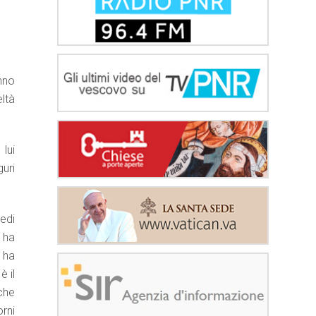
nno
ltà
lui
guri
edi
 ha
 ha
è il
 che
orni