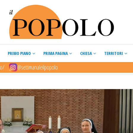
PRIMO PIANO
PRIMA PAGINA
CHIESA
TERRITORI
lo/
@settimanaleilpopolo