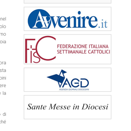
nel
olo
rno
ioia
ora
esta
bini
ere
 la
 di
rché