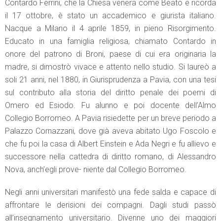
Contardo Ferrini, che la Chiesa venera come Beato e ricorda
il 17 ottobre, è stato un accademico e giurista italiano.
Nacque a Milano il 4 aprile 1859, in pieno Risorgimento.
Educato in una famiglia religiosa, chiamato Contardo in
onore del patrono di Broni, paese di cui era originaria la
madre, si dimostrò vivace e attento nello studio. Si laureò a
soli 21 anni, nel 1880, in Giurisprudenza a Pavia, con una tesi
sul contributo alla storia del diritto penale dei poemi di
Omero ed Esiodo. Fu alunno e poi docente dell’Almo
Collegio Borromeo. A Pavia risiedette per un breve periodo a
Palazzo Cornazzani, dove già aveva abitato Ugo Foscolo e
che fu poi la casa di Albert Einstein e Ada Negri e fu allievo e
successore nella cattedra di diritto romano, di Alessandro
Nova, anch’egli prove- niente dal Collegio Borromeo.
Negli anni universitari manifestò una fede salda e capace di
affrontare le derisioni dei compagni. Dagli studi passò
all’insegnamento universitario. Divenne uno dei maggiori