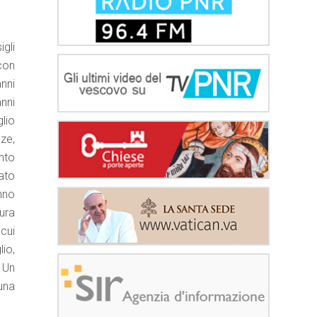
gli
con
anni
nni
glio
ze,
nto
ato
nno
ura
 cui
lio,
 Un
 una