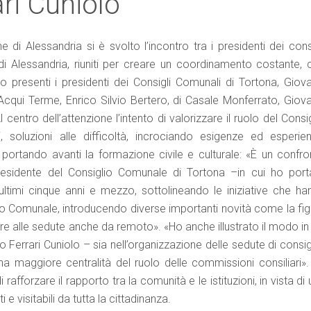
ri Cuniolo
 Alessandria si è svolto l’incontro tra i presidenti dei consi
i Alessandria, riuniti per creare un coordinamento costante, 
 Erano presenti i presidenti dei Consigli Comunali di Tortona, Giov
 Acqui Terme, Enrico Silvio Bertero, di Casale Monferrato, Giova
l centro dell’attenzione l’intento di valorizzare il ruolo del Consi
 soluzioni alle difficoltà, incrociando esigenze ed esperien
 portando avanti la formazione civile e culturale: «È un confro
presidente del Consiglio Comunale di Tortona –in cui ho port
 ultimi cinque anni e mezzo, sottolineando le iniziative che ha
io Comunale, introducendo diverse importanti novità come la fig
pare alle sedute anche da remoto». «Ho anche illustrato il modo in
Ferrari Cuniolo – sia nell’organizzazione delle sedute di consig
na maggiore centralità del ruolo delle commissioni consiliari».
afforzare il rapporto tra la comunità e le istituzioni, in vista di
 e visitabili da tutta la cittadinanza.