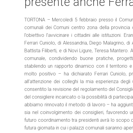
presente anche Ferra
TORTONA – Mercoledì 5 febbraio presso il Comune di
comunali dei Comuni centro zona della provincia d
l’obiettivo l’avvicinare i cittadini alle istituzioni.
Ferrari Cuniolo, di Alessandria, Diego Malagrino, di
Battista Filiberti, e di Novi Ligure, Teresa Mantero. A
comunale, condividendo buone pratiche, progetti,
stabilendo un rapporto dinamico con il territorio e
molto positivo – ha dichiarato Ferrari Cuniolo, 
all’attenzione dei colleghi la mia esperienza degli
consentito la revisione del regolamento del Consigl
del consigliere incaricato o la possibilità di parteci
abbiamo rinnovato il metodo di lavoro – ha aggiunto 
sia nel coinvolgimento dei consiglieri, favorendo u
futuro coordinamento tra presidenti avrà lo scopo di r
futura giornata in cui i palazzi comunali saranno aperti