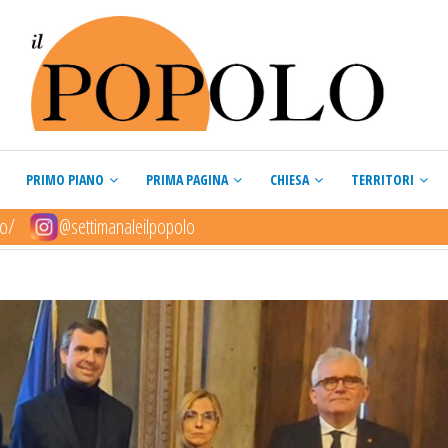
PRIMO PIANO
PRIMA PAGINA
CHIESA
TERRITORI
lo/
@settimanaleilpopolo