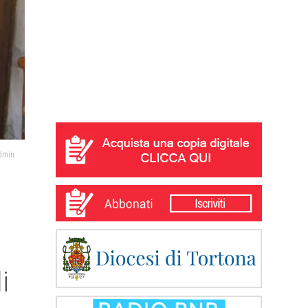
admin
i