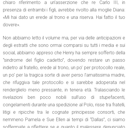
chiaro riferimento a un’asserzione che re Carlo III, in
presenza di entrambi i figli, avrebbe rivolto alla moglie Diana:
«Mi hai dato un erede al trono e una riserva. Hai fatto il tuo
dovere».
Non abbiamo letto il volume ma, per via delle anticipazioni e
degli estratti che sono ormai comparsi su tutti i media e sui
social, abbiamo appreso che Henry ha sempre sofferto della
“sindrome del figlio cadetto”, dovendo restare un passo
indietro al fratello, erede al trono, un po’ per protocollo reale,
un po’ per la tragica sorte di aver perso l’amatissima madre,
che rifuggiva tale protocollo e si sarebbe adoperata nel
renderglielo meno pressante, in tenera età. Tralasciando le
rivelazioni ben poco nobili sull’uso di stupefacenti,
congelamenti durante una spedizione al Polo, risse tra fratelli,
litigi e ripicche tra le cognate principesse consorti, che
nemmeno Pamela e Sue Ellen ai tempi di “Dallas”, ci siamo
soffermate a riflettere se e quanto il malessere denunciato