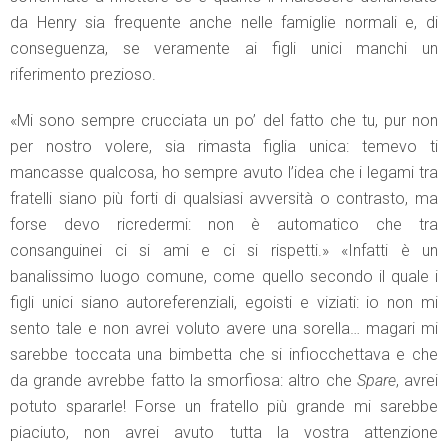
da Henry sia frequente anche nelle famiglie normali e, di
conseguenza, se veramente ai figli unici manchi un
riferimento prezioso.
«Mi sono sempre crucciata un po’ del fatto che tu, pur non
per nostro volere, sia rimasta figlia unica: temevo ti
mancasse qualcosa, ho sempre avuto l’idea che i legami tra
fratelli siano più forti di qualsiasi avversità o contrasto, ma
forse devo ricredermi: non è automatico che tra
consanguinei ci si ami e ci si rispetti.» «Infatti è un
banalissimo luogo comune, come quello secondo il quale i
figli unici siano autoreferenziali, egoisti e viziati: io non mi
sento tale e non avrei voluto avere una sorella… magari mi
sarebbe toccata una bimbetta che si infiocchettava e che
da grande avrebbe fatto la smorfiosa: altro che
Spare
, avrei
potuto spararle! Forse un fratello più grande mi sarebbe
piaciuto, non avrei avuto tutta la vostra attenzione