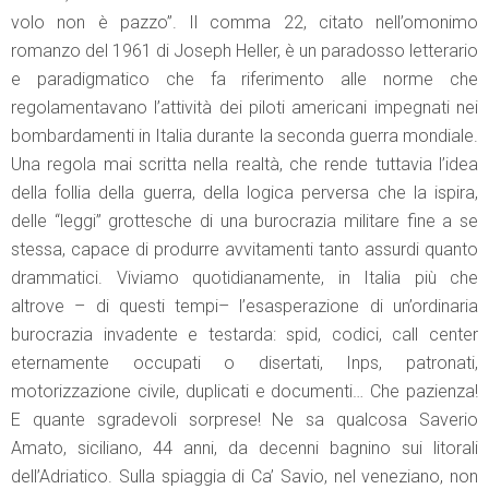
volo non è pazzo”. Il comma 22, citato nell’omonimo
romanzo del 1961 di Joseph Heller, è un paradosso letterario
e paradigmatico che fa riferimento alle norme che
regolamentavano l’attività dei piloti americani impegnati nei
bombardamenti in Italia durante la seconda guerra mondiale.
Una regola mai scritta nella realtà, che rende tuttavia l’idea
della follia della guerra, della logica perversa che la ispira,
delle “leggi” grottesche di una burocrazia militare fine a se
stessa, capace di produrre avvitamenti tanto assurdi quanto
drammatici. Viviamo quotidianamente, in Italia più che
altrove – di questi tempi– l’esasperazione di un’ordinaria
burocrazia invadente e testarda: spid, codici, call center
eternamente occupati o disertati, Inps, patronati,
motorizzazione civile, duplicati e documenti… Che pazienza!
E quante sgradevoli sorprese! Ne sa qualcosa Saverio
Amato, siciliano, 44 anni, da decenni bagnino sui litorali
dell’Adriatico. Sulla spiaggia di Ca’ Savio, nel veneziano, non