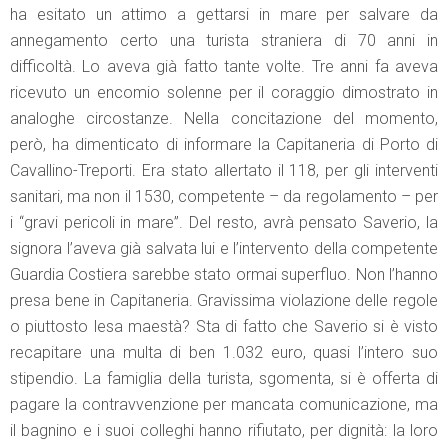
ha esitato un attimo a gettarsi in mare per salvare da
annegamento certo una turista straniera di 70 anni in
difficoltà. Lo aveva già fatto tante volte. Tre anni fa aveva
ricevuto un encomio solenne per il coraggio dimostrato in
analoghe circostanze. Nella concitazione del momento,
però, ha dimenticato di informare la Capitaneria di Porto di
Cavallino-Treporti. Era stato allertato il 118, per gli interventi
sanitari, ma non il 1530, competente – da regolamento – per
i “gravi pericoli in mare”. Del resto, avrà pensato Saverio, la
signora l’aveva già salvata lui e l’intervento della competente
Guardia Costiera sarebbe stato ormai superfluo. Non l’hanno
presa bene in Capitaneria. Gravissima violazione delle regole
o piuttosto lesa maestà? Sta di fatto che Saverio si è visto
recapitare una multa di ben 1.032 euro, quasi l’intero suo
stipendio. La famiglia della turista, sgomenta, si è offerta di
pagare la contravvenzione per mancata comunicazione, ma
il bagnino e i suoi colleghi hanno rifiutato, per dignità: la loro