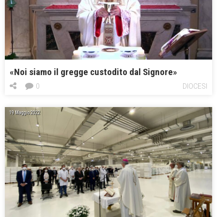
«Noi siamo il gregge custodito dal Signore»
0
DIOCESI
19 Maggio 2022