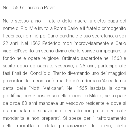
Nel 1559 si laureò a Pavia.
Nello stesso anno il fratello della madre fu eletto papa col
nome di Pio IV e invitò a Roma Carlo e il fratello primogenito
Federico; nominò poi Carlo cardinale e suo segretario, a soli
22 anni. Nel 1562 Federico morì improvvisamente e Carlo
vide nell’evento un segno divino che lo spinse a impegnarsi a
fondo nelle opere religiose. Ordinato sacerdote nel 1563 e
subito dopo consacrato vescovo, a 25 anni, partecipò alle
fasi finali del Concilio di Trento diventando uno dei maggiori
promotori della controriforma. Fondò a Roma un’Accademia
detta delle “Notti Vaticane”. Nel 1565 lasciata la corte
pontificia, prese possesso della diocesi di Milano, nella quale
da circa 80 anni mancava un vescovo residente e dove si
era radicata una situazione di degrado con prelati dediti alle
mondanità e non preparati. Si spese per il rafforzamento
della moralità e della preparazione del clero, della