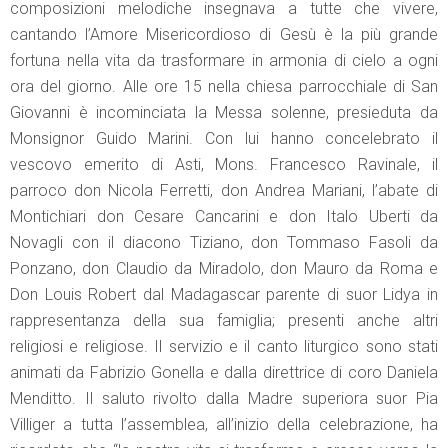
composizioni melodiche insegnava a tutte che vivere,
cantando l’Amore Misericordioso di Gesù è la più grande
fortuna nella vita da trasformare in armonia di cielo a ogni
ora del giorno. Alle ore 15 nella chiesa parrocchiale di San
Giovanni è incominciata la Messa solenne, presieduta da
Monsignor Guido Marini. Con lui hanno concelebrato il
vescovo emerito di Asti, Mons. Francesco Ravinale, il
parroco don Nicola Ferretti, don Andrea Mariani, l’abate di
Montichiari don Cesare Cancarini e don Italo Uberti da
Novagli con il diacono Tiziano, don Tommaso Fasoli da
Ponzano, don Claudio da Miradolo, don Mauro da Roma e
Don Louis Robert dal Madagascar parente di suor Lidya in
rappresentanza della sua famiglia; presenti anche altri
religiosi e religiose. Il servizio e il canto liturgico sono stati
animati da Fabrizio Gonella e dalla direttrice di coro Daniela
Menditto. Il saluto rivolto dalla Madre superiora suor Pia
Villiger a tutta l’assemblea, all’inizio della celebrazione, ha