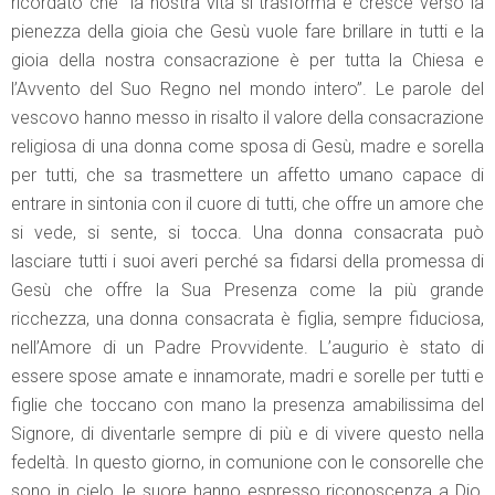
ricordato che “la nostra vita si trasforma e cresce verso la
pienezza della gioia che Gesù vuole fare brillare in tutti e la
gioia della nostra consacrazione è per tutta la Chiesa e
l’Avvento del Suo Regno nel mondo intero”. Le parole del
vescovo hanno messo in risalto il valore della consacrazione
religiosa di una donna come sposa di Gesù, madre e sorella
per tutti, che sa trasmettere un affetto umano capace di
entrare in sintonia con il cuore di tutti, che offre un amore che
si vede, si sente, si tocca. Una donna consacrata può
lasciare tutti i suoi averi perché sa fidarsi della promessa di
Gesù che offre la Sua Presenza come la più grande
ricchezza, una donna consacrata è figlia, sempre fiduciosa,
nell’Amore di un Padre Provvidente. L’augurio è stato di
essere spose amate e innamorate, madri e sorelle per tutti e
figlie che toccano con mano la presenza amabilissima del
Signore, di diventarle sempre di più e di vivere questo nella
fedeltà. In questo giorno, in comunione con le consorelle che
sono in cielo, le suore hanno espresso riconoscenza a Dio,