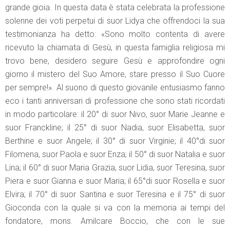
grande gioia. In questa data è stata celebrata la professione
solenne dei voti perpetui di suor Lidya che offrendoci la sua
testimonianza ha detto: «Sono molto contenta di avere
ricevuto la chiamata di Gesù, in questa famiglia religiosa mi
trovo bene, desidero seguire Gesù e approfondire ogni
giorno il mistero del Suo Amore, stare presso il Suo Cuore
per sempre!». Al suono di questo giovanile entusiasmo fanno
eco i tanti anniversari di professione che sono stati ricordati
in modo particolare: il 20° di suor Nivo, suor Marie Jeanne e
suor Franckline; il 25° di suor Nadia, suor Elisabetta, suor
Berthine e suor Angele; il 30° di suor Virginie; il 40°di suor
Filomena, suor Paola e suor Enza; il 50° di suor Natalia e suor
Lina; il 60° di suor Maria Grazia, suor Lidia, suor Teresina, suor
Piera e suor Gianna e suor Maria; il 65°di suor Rosella e suor
Elvira; il 70° di suor Santina e suor Teresina e il 75° di suor
Gioconda con la quale si va con la memoria ai tempi del
fondatore, mons. Amilcare Boccio, che con le sue