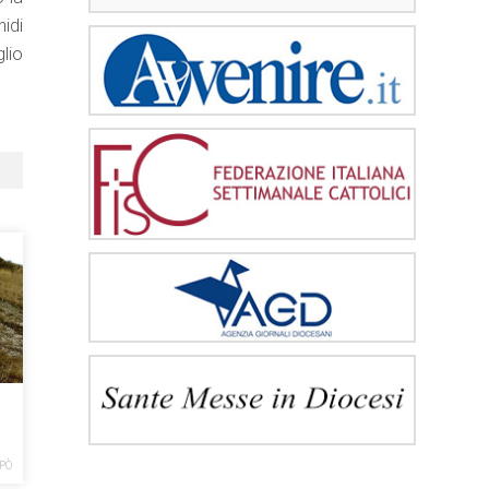
nidi
lio
PÒ