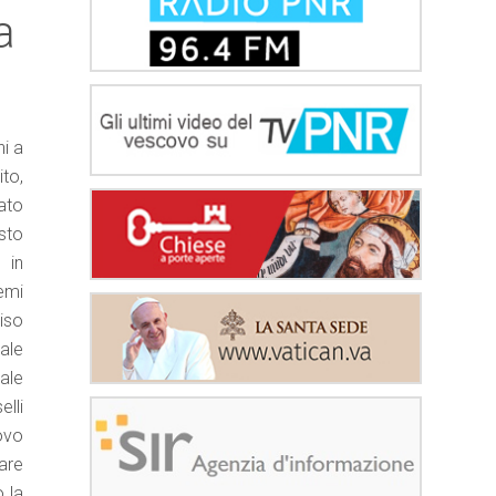
a
i a
to,
iato
sto
 in
emi
ciso
iale
ale
lli
ovo
lare
o la