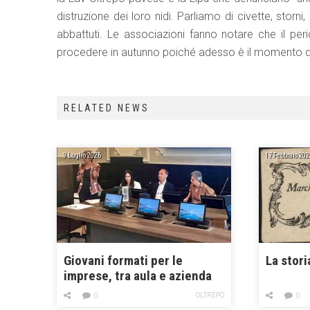
distruzione dei loro nidi. Parliamo di civette, storni
abbattuti. Le associazioni fanno notare che il peri
procedere in autunno poiché adesso è il momento del
RELATED NEWS
9 Luglio 2026
17 Febbraio 202
Giovani formati per le
La stori
imprese, tra aula e azienda
OLTREPÒ
0
0