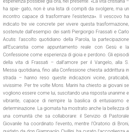
esperienza possibile già ora, nel presente. «La vita cristiana –
ha spie- gato, non è una lista di compiti da svolgere, ma un
incontro capace di trasformare l’esistenza». Il vescovo ha
indicato tre vie concrete per vivere questa trasformazione,
sostenute dall’esempio dei santi Piergiorgio Frassati e Carlo
Acutis: l’ascolto quotidiano della Parola, la partecipazione
all’Eucaristia come appuntamento reale con Gesù e la
Confessione come esperienza di gioia e perdono. Gli episodi
della vita di Frassati – dall’amore per il Vangelo, alla S.
Messa quotidiana, fino alla Confessione chiesta addirittura in
strada – hanno reso queste indicazioni vicine, praticabili,
vivissime. Per tre volte Mons. Marini ha chiesto ai giovani se
vogliono essere come lui, suscitando una risposta unanime e
vibrante, capace di riempire la basilica di entusiasmo e
determinazione. La giornata ha mostrato anche la bellezza di
una comunità che sa collaborare: il Servizio di Pastorale
Giovanile ha coordinato l’evento, mentre l’Oratorio di Broni,
guidato da don Giampaolo Civillini, ha curato l’accoglienza e