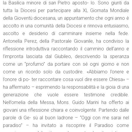
la Basilica minore di san Pietro aposto- lo. Sono giunti da
tutta la Diocesi per partecipare alla XL Giornata Mondiale
della Gioventù diocesana, un appuntamento che ogni anno è
accolto in una comunità della Diocesi e rinnova entusiasmo,
ascolto e desiderio di camminare insieme nella fede.
Antonella Perez, della Pastorale Giovanile, ha condiviso la
riflessione introduttiva raccontando il cammino dell’anno e
l’impronta lasciata dal Giubileo, descrivendo la speranza
come un “profumo” da portare con sé ogni giorno e non
come un ricordo solo da custodire. «Abbiamo l’onere e
l’onore di po- ter raccontare cosa vuol dire essere Chiesa» –
ha affermato – esprimendo la responsabilità e la gioia di una
generazione che vuole essere testimone credibile.
Nell’omelia della Messa, Mons. Guido Marini ha offerto ai
giovani una riflessione chiara e coinvolgente. Partendo dalle
parole di Ge- sù al buon ladrone – “Oggi con me sarai nel
paradiso” – ha invitato a riscoprire il Paradiso come