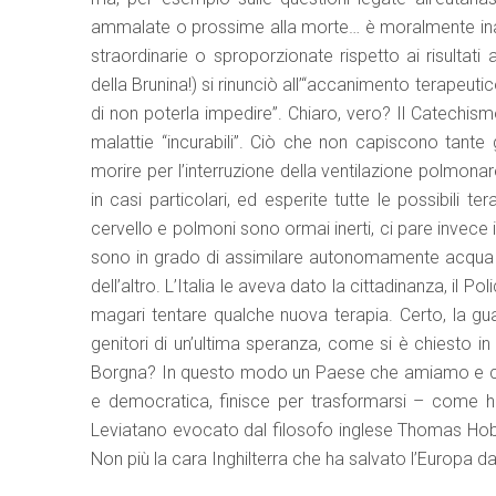
ammalate o prossime alla morte… è moralmente inac
straordinarie o sproporzionate rispetto ai risultati
della Brunina!) si rinunciò all’“accanimento terapeut
di non poterla impedire”. Chiaro, vero? Il Catechism
malattie “incurabili”. Ciò che non capiscono tante
morire per l’interruzione della ventilazione polmonare
in casi particolari, ed esperite tutte le possibili 
cervello e polmoni sono ormai inerti, ci pare invece 
sono in grado di assimilare autonomamente acqua e c
dell’altro. L’Italia le aveva dato la cittadinanza, il P
magari tentare qualche nuova terapia. Certo, la g
genitori di un’ultima speranza, come si è chiesto in u
Borgna? In questo modo un Paese che amiamo e che 
e democratica, finisce per trasformarsi – come ha
Leviatano evocato dal filosofo inglese Thomas Hobbe
Non più la cara Inghilterra che ha salvato l’Europa da u