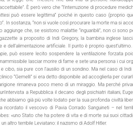
cettabile”. È però vero che “l’interruzione di procedure medic
 attesi può essere legittima” poiché in questo caso (proprio que
ico”. In sostanza, “non si vuole così procurare la morte ma si acc
o aggiunge che, se esistono malattie “inguaribili”, non ci sono 
 gazzette a proposito di Indi Gregory, la bambina inglese lasci
 e dell’alimentazione artificiale. Il punto è proprio quest’ultimo
terapie, può essere lecito sospendere la ventilazione forzata po
inammissibile lasciar morire di fame e sete una persona i cui or
ibo, sia pure con l’ausilio di un sondino. Ma nel caso di Indi 
oliclinico “Gemelli” si era detto disponibile ad accoglierla per curar
uarigione rimaneva poco meno di un miraggio. Ma perché privar
n’intervista a Repubblica il decano degli psichiatri italiani, Eug
abbiamo già più volte lodato per la sua profonda civiltà liber
 ricordato il vescovo di Pavia Corrado Sanguineti – nel terrib
s: «uno Stato che ha potere di vita e di morte sui suoi cittadin
n altro terribile Leviatano: il nazismo di Adolf Hitler.