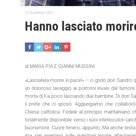
23 Novembre 2023
Hanno lasciato morire
di MARIA PIA E GIANNI MUSSINI
«Lasciatela morire in pace!» – ci gridò don Sandro
un doloroso lavaggio ai polmoni invasi dal tumore.
morta di lì a poco lasciando due bambine. Di don San
il prete che ci sposò. Aggiungiamo che collaborò 
Chiesa cattolica. Fedele al principio maritainiano 
totalmente disponibile verso i suoi interlocutori (an
buonumore. Cuore tenero, appunto. Ma anche testa 
ma, per esempio sulle questioni legate all’eutanas