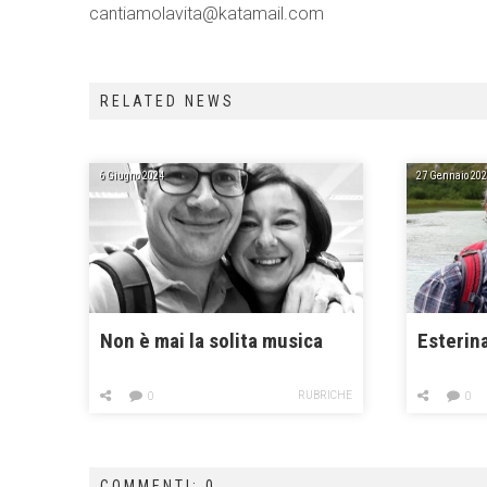
cantiamolavita@katamail.com
RELATED NEWS
6 Giugno 2024
27 Gennaio 202
Non è mai la solita musica
Esterina
RUBRICHE
0
0
COMMENTI: 0