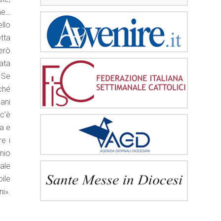
he…
llo
etta
però
ata
. Se
iché
gani
c’è
la e
e i
enio
ale
ile
i».