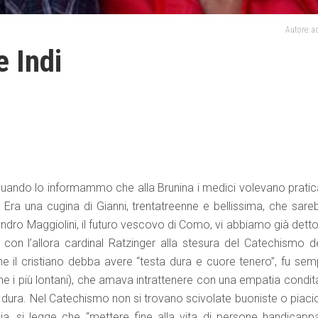
Autore: 
 Indi
 quando lo informammo che alla Brunina i medici volevano pratic
 Era una cugina di Gianni, trentatreenne e bellissima, che sare
dro Maggiolini, il futuro vescovo di Como, vi abbiamo già detto:
con l’allora cardinal Ratzinger alla stesura del Catechismo de
che il cristiano debba avere “testa dura e cuore tenero”, fu sem
che i più lontani), che amava intrattenere con una empatia condit
dura. Nel Catechismo non si trovano scivolate buoniste o piaci
ia, si legge che “mettere fine alla vita di persone handicappa