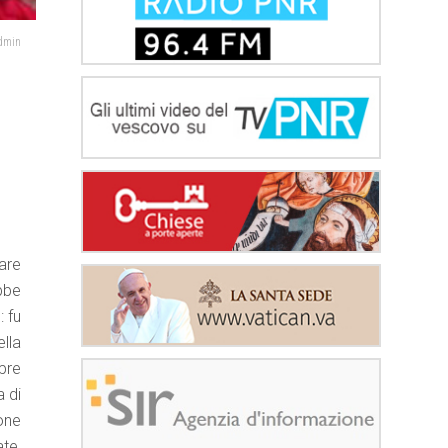
admin
are
bbe
 fu
lla
pre
a di
one
te,