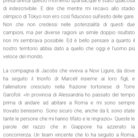
presa diretta questo momento spartiacque è stato qualcosa
di indescrivibile. E dire che mentre mi recavo allo stadio
olimpico di Tokyo non ero così fiducioso sull’esito delle gare.
Non che non credessi nelle potenzialità di questi due
campioni, ma per diverse ragioni un simile doppio risultato
non mi sembrava possibile. Ed è bello pensare a quanto il
nostro territorio abbia dato a quello che oggi è l’uomo più
veloce del mondo.
La compagna di Jacobs che viveva a Novi Ligure, da dove
ha seguito il trionfo di Marcell insieme ai loro figli, e
l’allenatore cresciuto nella frazione tortonese di Torre
Garofoli. «In provincia di Alessandria ho passato del tempo
prima di andare ad abitare a Roma e mi sono sempre
trovato benissimo. Sono sicuro che, anche da lì, sono state
tante le persone che mi hanno tifato e le ringrazio». Queste le
parole del razzo che in Giappone ha azzerato la
concorrenza. Un team vincente che lo ha seguito a Roma,