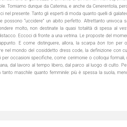
iole. Torniamo dunque da Caterina, e anche da Cenerentola, per
 nel presente. Tanto gli esperti di moda quanto quelli di galate
e possono “uccidere” un abito perfetto. Altrettanto univoca s
pendere molto, non destinate la quasi totalità di spesa al vest
 distacco. Eccoci di fronte a una vetrina. Le proposte del mome
 appunto. E come distinguere, allora, la scarpa
bon ton
per o
re nel mondo del cosiddetto dress code, la definizione con cui
ti per occasioni specifiche, come cerimonie o colloqui formali,
ana, dal lavoro al tempo libero, dal parco al luogo di culto. Pe
 tanto maschile quanto femminile: più è spessa la suola, men