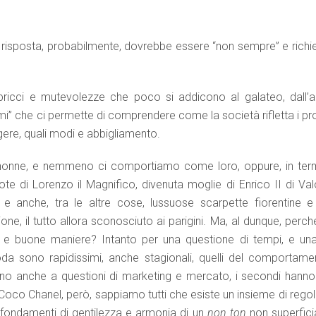
isposta, probabilmente, dovrebbe essere “non sempre” e richi
ricci e mutevolezze che poco si addicono al galateo, dall’al
tumi” che ci permette di comprendere come la società rifletta i pr
ere, quali modi e abbigliamento.
snonne, e nemmeno ci comportiamo come loro, oppure, in term
te di Lorenzo il Magnifico, divenuta moglie di Enrico II di Valo
 e anche, tra le altre cose, lussuose scarpette fiorentine e
one, il tutto allora sconosciuto ai parigini. Ma, al dunque, perch
a e buone maniere? Intanto per una questione di tempi, e una
a sono rapidissimi, anche stagionali, quelli del comportame
dono anche a questioni di marketing e mercato, i secondi hanno
co Chanel, però, sappiamo tutti che esiste un insieme di regol
i fondamenti di gentilezza e armonia di un
non ton
non superficia