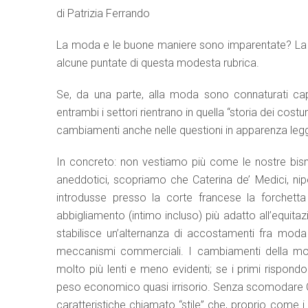
di Patrizia Ferrando
La moda e le buone maniere sono imparentate? La r
alcune puntate di questa modesta rubrica.
Se, da una parte, alla moda sono connaturati cap
entrambi i settori rientrano in quella “storia dei cos
cambiamenti anche nelle questioni in apparenza legg
In concreto: non vestiamo più come le nostre bi
aneddotici, scopriamo che Caterina de’ Medici, nipo
introdusse presso la corte francese la forchetta
abbigliamento (intimo incluso) più adatto all’equitazi
stabilisce un’alternanza di accostamenti fra mod
meccanismi commerciali. I cambiamenti della mod
molto più lenti e meno evidenti; se i primi rispon
peso economico quasi irrisorio. Senza scomodare Co
caratteristiche chiamato “stile” che, proprio come 