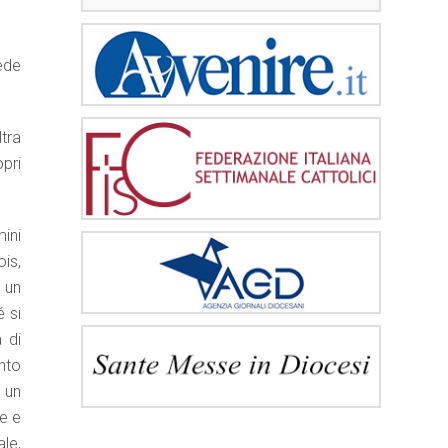
ede
tra
opri
ini
is,
 un
é si
 di
nto
 un
e e
le,