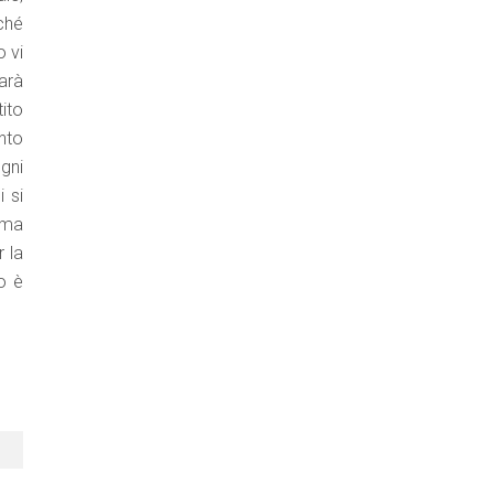
ché
o vi
arà
ito
nto
gni
 si
 ma
r la
o è