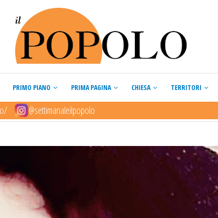
PRIMO PIANO
PRIMA PAGINA
CHIESA
TERRITORI
lo/
@settimanaleilpopolo