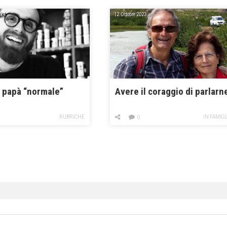
024
12 Ottobre 2023
 papà “normale”
Avere il coraggio di parlarn
RUBRICHE
IN FAMIG
0