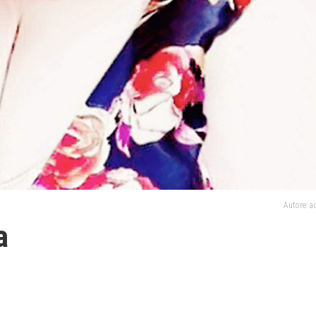
Autore: 
a